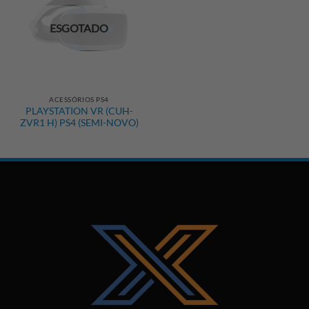
ESGOTADO
ACESSÓRIOS PS4
PLAYSTATION VR (CUH-
ZVR1 H) PS4 (SEMI-NOVO)