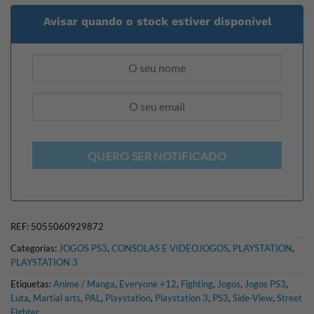
Avisar quando o stock estiver disponível
QUERO SER NOTIFICADO
REF:
5055060929872
Categorias:
JOGOS PS3
,
CONSOLAS E VIDEOJOGOS
,
PLAYSTATION
,
PLAYSTATION 3
Etiquetas:
Anime / Manga
,
Everyone +12
,
Fighting
,
Jogos
,
Jogos PS3
,
Luta
,
Martial arts
,
PAL
,
Playstation
,
Playstation 3
,
PS3
,
Side-View
,
Street
Fighter