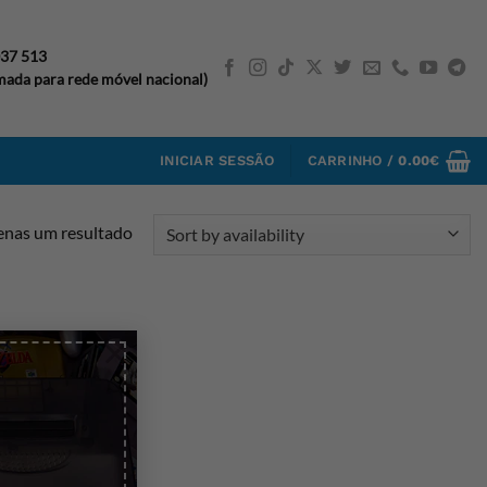
037 513
ada para rede móvel nacional)
INICIAR SESSÃO
CARRINHO /
0.00
€
nas um resultado
×