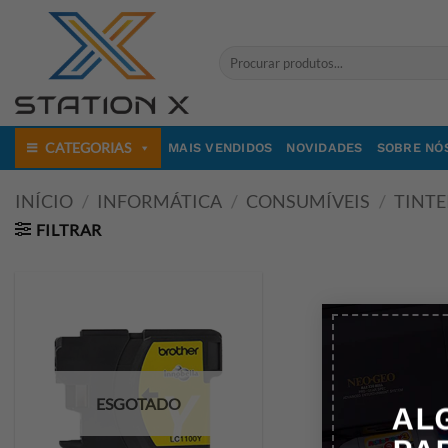
Skip
to
Pesquisar
content
por:
CATEGORIAS
MAIS VENDIDOS
NOVIDADES
SOBRE NÓ
INÍCIO
/
INFORMÁTICA
/
CONSUMÍVEIS
/
TINTE
FILTRAR
ESGOTADO
AL