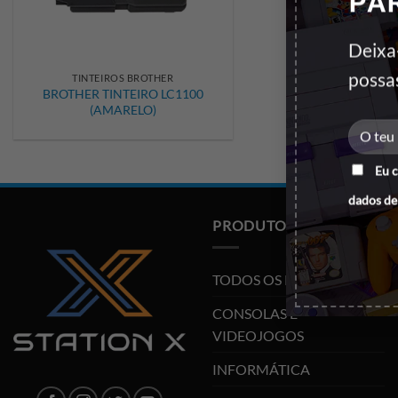
PA
Deixa
+
possa
TINTEIROS BROTHER
BROTHER TINTEIRO LC1100
(AMARELO)
Eu 
dados de
PRODUTOS
TODOS OS PRODUTOS
CONSOLAS E
VIDEOJOGOS
INFORMÁTICA