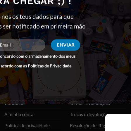
RA CHEGAR ;) !
-nos os teus dados para que
s ser notificado em primeira mão
concordo com o armazenamento dos meus
 acordo com as
Políticas de Privacidade
QUEM SOMOS
SUPORTE
Sobre nós
As minhas encomendas
Contactos
Termos e Condições
A minha conta
Trocas e devoluções
Política de privacidade
Resolução de litígios