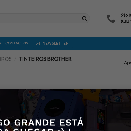
916 
(Cham
S
CONTACTOS
NEWSLETTER
IROS
/
TINTEIROS BROTHER
Ape
GO GRANDE ESTÁ