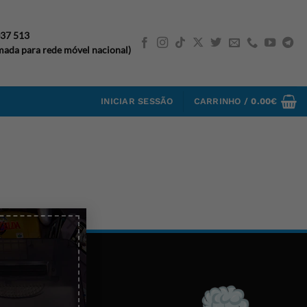
037 513
ada para rede móvel nacional)
INICIAR SESSÃO
CARRINHO /
0.00
€
×
CATEGORIAS
IPHONES