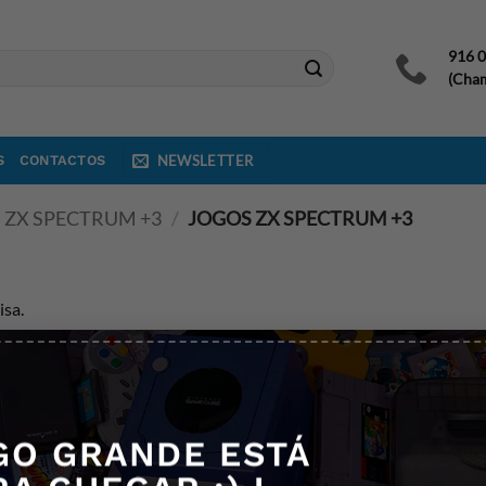
916 
(Cham
S
CONTACTOS
NEWSLETTER
ZX SPECTRUM +3
/
JOGOS ZX SPECTRUM +3
sa.
QUEM SOMOS
SUPORTE
GO GRANDE ESTÁ
Sobre nós
As minhas encomendas