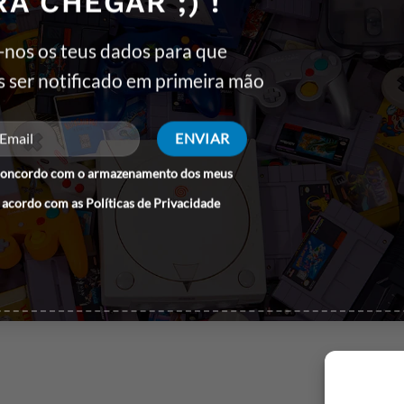
RA CHEGAR ;) !
Contactos
Termos e Condições
-nos os teus dados para que
A minha conta
Trocas e devoluções
s ser notificado em primeira mão
Política de privacidade
Resolução de litígios
Blog
Livro de reclamações
concordo com o armazenamento dos meus
 acordo com as
Políticas de Privacidade