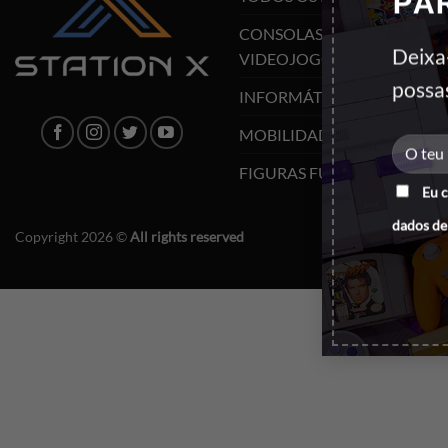
PA
CONSOLAS E
Deixa
VIDEOJOGOS
possa
INFORMÁTICA
MOBILIDADE
FIGURAS FUNKO POP
Eu 
dados de
Copyright 2026 ©
All rights reserved