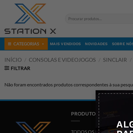
Skip
to
Pesquisar
content
por:
CATEGORIAS
MAIS VENDIDOS
NOVIDADES
SOBRE NÓ
INÍCIO
/
CONSOLAS E VIDEOJOGOS
/
SINCLAIR
/
FILTRAR
Não foram encontrados produtos correspondentes à sua pesqui
PRODUTOS
AL
TODOS OS PRODUTOS