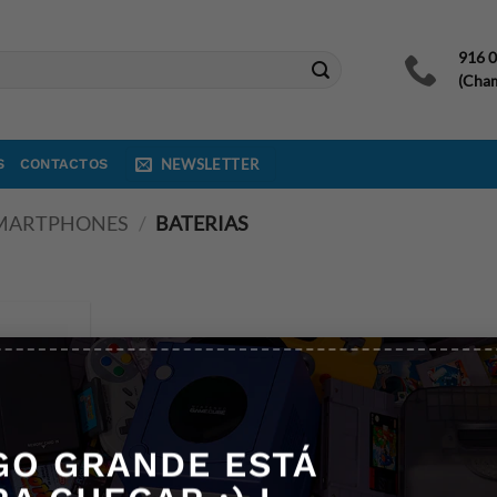
916 
(Cham
S
CONTACTOS
NEWSLETTER
SMARTPHONES
/
BATERIAS
GO GRANDE ESTÁ