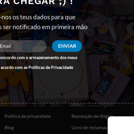
RA CHEGAR ;) !
-nos os teus dados para que
G
s ser notificado em primeira mão
concordo com o armazenamento dos meus
QUEM SOMOS
SUPORTE
 acordo com as
Políticas de Privacidade
Sobre nós
As minhas encomendas
Contactos
Termos e Condições
A minha conta
Trocas e devoluções
Política de privacidade
Resolução de litígios
Blog
Livro de reclamações