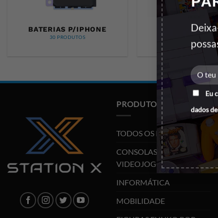
PA
Deixa
BATERIAS P/IPHONE
BATERIAS
P/SAMSUN
30 PRODUTOS
possa
91 PRODUTOS
Eu 
PRODUTOS
dados de
TODOS OS PRODUTOS
CONSOLAS E
VIDEOJOGOS
INFORMÁTICA
MOBILIDADE