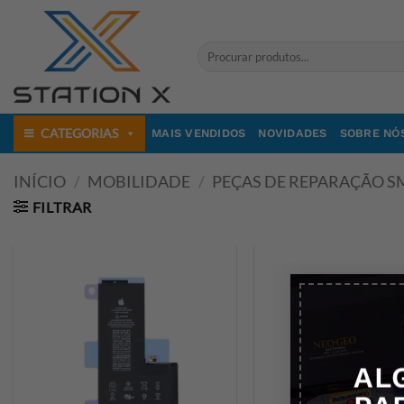
Skip
to
Pesquisar
content
por:
CATEGORIAS
MAIS VENDIDOS
NOVIDADES
SOBRE NÓ
INÍCIO
/
MOBILIDADE
/
PEÇAS DE REPARAÇÃO 
FILTRAR
AL