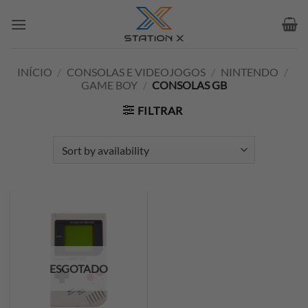
Skip
to
content
INÍCIO
/
CONSOLAS E VIDEOJOGOS
/
NINTENDO
/
GAME BOY
/
CONSOLAS GB
FILTRAR
ESGOTADO