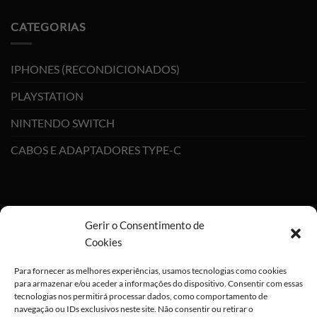
CATEGORIAS
IPHONES (RECONDICIONADOS)
PLAYSTATION
NINTENDO SWITCH
CABOS E ADAPTADORES TYPE-C
Gerir o Consentimento de
Cookies
Para fornecer as melhores experiências, usamos tecnologias como cookies
para armazenar e/ou aceder a informações do dispositivo. Consentir com essas
tecnologias nos permitirá processar dados, como comportamento de
navegação ou IDs exclusivos neste site. Não consentir ou retirar o