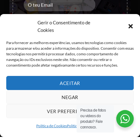
Gerir o Consentimento de
Cookies
Eu concordo com o armazenamento dos
meus dados de acordo com as
Políticas de
Para fornecer as melhores experiências, usamos tecnologias como cookies
Privacidade
para armazenar e/ou aceder a informações do dispositivo. Consentir com essas
tecnologias nos permitirá processar dados, como comportamento de
navegação ou IDs exclusivos neste site. Não consentir ou retirar o
consentimento pode afetar negativamante certos recursos e funções.
ACEITAR
NEGAR
Precisa de fotos
VER PREFERÊNCIAS
ou videos do
Visa
PayPal
Stripe
MasterCard
Cash
produto? Fale
On
Política de Cookies
Política de privacidade
connosco.
Copyright 2026 ©
All rights reserved
Delivery