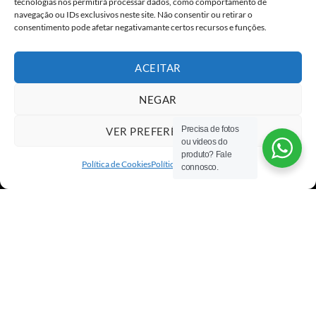
tecnologias nos permitirá processar dados, como comportamento de
navegação ou IDs exclusivos neste site. Não consentir ou retirar o
consentimento pode afetar negativamante certos recursos e funções.
ACEITAR
NEGAR
Precisa de fotos
VER PREFERÊNCIAS
ou videos do
Visa
PayPal
Stripe
MasterCard
Cash
produto? Fale
On
Política de Cookies
Política de privacidade
connosco.
Copyright 2026 ©
All rights reserved
Delivery
×