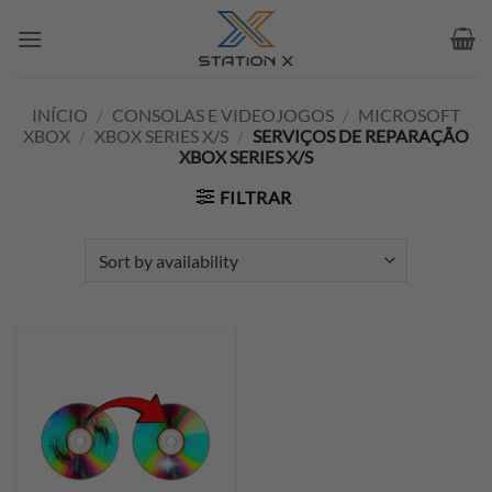
Skip
to
content
INÍCIO
/
CONSOLAS E VIDEOJOGOS
/
MICROSOFT
XBOX
/
XBOX SERIES X/S
/
SERVIÇOS DE REPARAÇÃO
XBOX SERIES X/S
FILTRAR