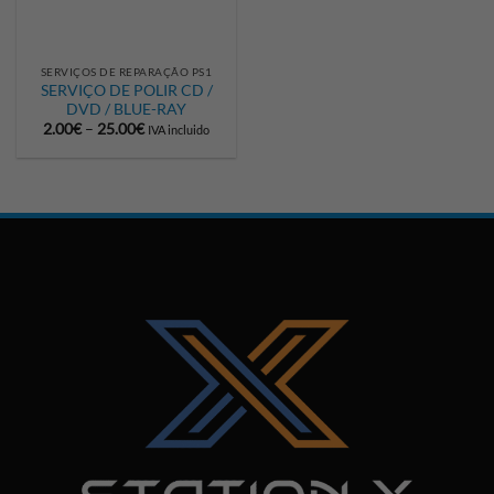
SERVIÇOS DE REPARAÇÃO PS1
SERVIÇO DE POLIR CD /
DVD / BLUE-RAY
Price
2.00
€
–
25.00
€
IVA incluido
range:
2.00€
through
25.00€