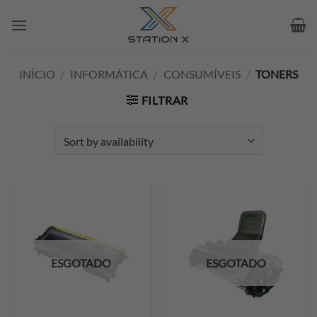
Skip
to
content
INÍCIO
/
INFORMÁTICA
/
CONSUMÍVEIS
/
TONERS
FILTRAR
ESGOTADO
ESGOTADO