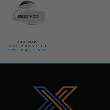
ESGOTADO
ACESSÓRIOS PS4
PLAYSTATION VR (CUH-
ZVR1 H) PS4 (SEMI-NOVO)