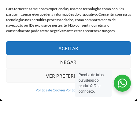
Para fornecer as melhores experiências, usamos tecnologias como cookies
×
para armazenar e/ou aceder a informações do dispositivo. Consentir com essas
tecnologias nos permitirá processar dados, como comportamento de
navegação ou IDs exclusivos neste site. Não consentir ou retirar o
consentimento pode afetar negativamante certos recursos e funções.
ALGO GRANDE
ESTÁ PARA
ACEITAR
CHEGAR ;) !
Deixa-nos os teus dados para que
NEGAR
possas ser notificado em primeira
mão
Precisa de fotos
VER PREFERÊNCIAS
ou videos do
Visa
PayPal
Stripe
MasterCard
Cash
produto? Fale
On
Política de Cookies
Política de privacidade
connosco.
Copyright 2026 ©
All rights reserved
Delivery
Eu concordo com o armazenamento dos
meus dados de acordo com as
Políticas de
Privacidade