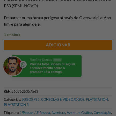
PS3 (SEMI-NOVO)
Embarcar numa busca perigosa através do Overworld, até ao
fim, e para além dele.
1 em stock
ADICIONAR
Rogério Dentes
Online
Precisa fotos, videos ou algum
esclarecimento sobre o
produto? Fala comigo.
REF:
5603625357563
Categorias:
JOGOS PS3
,
CONSOLAS E VIDEOJOGOS
,
PLAYSTATION
,
PLAYSTATION 3
Etiquetas:
1ªPessoa / 3ªPessoa
,
Aventura
,
Aventura Gráfica
,
Compilação
,