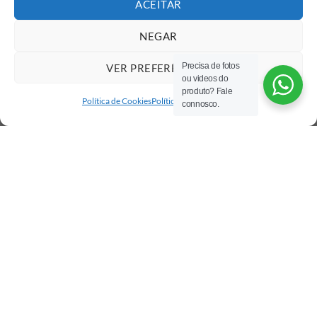
ACEITAR
NEGAR
Precisa de fotos
VER PREFERÊNCIAS
ou videos do
produto? Fale
Política de Cookies
Política de privacidade
connosco.