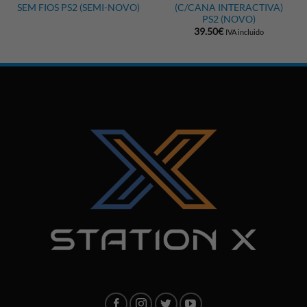
SEM FIOS PS2 (SEMI-NOVO)
(C/CANA INTERACTIVA)
PS2 (NOVO)
39.50
€
IVA incluido