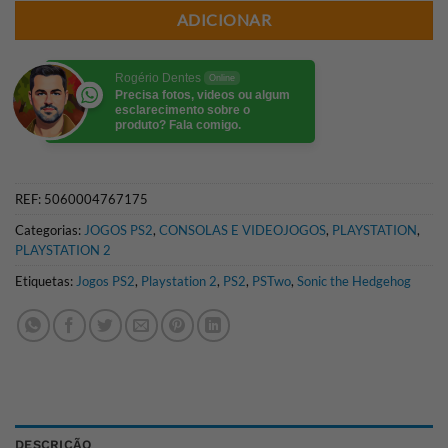
ADICIONAR
Rogério Dentes
Online
Precisa fotos, videos ou algum
esclarecimento sobre o
produto? Fala comigo.
REF:
5060004767175
Categorias:
JOGOS PS2
,
CONSOLAS E VIDEOJOGOS
,
PLAYSTATION
,
PLAYSTATION 2
Etiquetas:
Jogos PS2
,
Playstation 2
,
PS2
,
PSTwo
,
Sonic the Hedgehog
DESCRIÇÃO