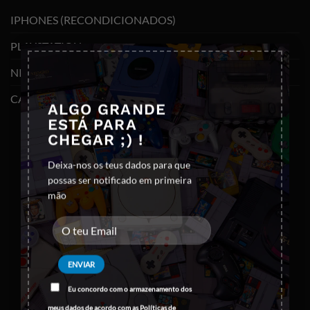
IPHONES (RECONDICIONADOS)
PLAYSTATION
×
NINTENDO SWITCH
CABOS E ADAPTADORES TYPE-C
ALGO GRANDE
ESTÁ PARA
CHEGAR ;) !
Deixa-nos os teus dados para que
possas ser notificado em primeira
mão
Eu concordo com o armazenamento dos
meus dados de acordo com as
Políticas de