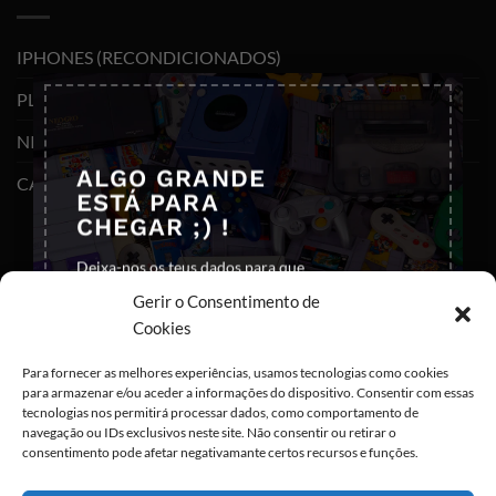
IPHONES (RECONDICIONADOS)
×
PLAYSTATION
NINTENDO SWITCH
ALGO GRANDE
CABOS E ADAPTADORES TYPE-C
ESTÁ PARA
CHEGAR ;) !
Deixa-nos os teus dados para que
possas ser notificado em primeira
Gerir o Consentimento de
mão
Cookies
Para fornecer as melhores experiências, usamos tecnologias como cookies
para armazenar e/ou aceder a informações do dispositivo. Consentir com essas
tecnologias nos permitirá processar dados, como comportamento de
navegação ou IDs exclusivos neste site. Não consentir ou retirar o
consentimento pode afetar negativamante certos recursos e funções.
Eu concordo com o armazenamento dos
meus dados de acordo com as
Políticas de