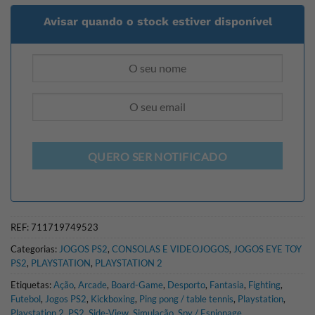
Avisar quando o stock estiver disponível
QUERO SER NOTIFICADO
REF:
711719749523
Categorias:
JOGOS PS2
,
CONSOLAS E VIDEOJOGOS
,
JOGOS EYE TOY
PS2
,
PLAYSTATION
,
PLAYSTATION 2
Etiquetas:
Ação
,
Arcade
,
Board-Game
,
Desporto
,
Fantasia
,
Fighting
,
Futebol
,
Jogos PS2
,
Kickboxing
,
Ping pong / table tennis
,
Playstation
,
Playstation 2
,
PS2
,
Side-View
,
Simulação
,
Spy / Espionage