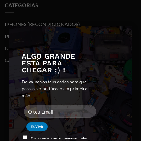
CATEGORIAS
IPHONES (RECONDICIONADOS)
×
PLAYSTATION
NINTENDO SWITCH
ALGO GRANDE
CABOS E ADAPTADORES TYPE-C
ESTÁ PARA
CHEGAR ;) !
Deixa-nos os teus dados para que
possas ser notificado em primeira
mão
Eu concordo com o armazenamento dos