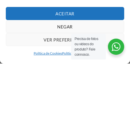
ACEITAR
NEGAR
Precisa de fotos
VER PREFERÊNCIAS
ou videos do
produto? Fale
Política de Cookies
Política de privacidade
connosco.