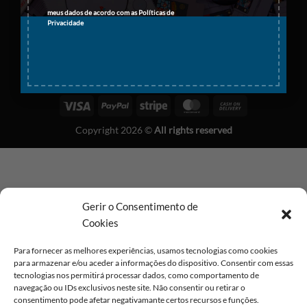
meus dados de acordo com as
Políticas de
Privacidade
Visa
PayPal
Stripe
MasterCard
Cash
On
Copyright 2026 ©
All rights reserved
Delivery
Gerir o Consentimento de
Cookies
Para fornecer as melhores experiências, usamos tecnologias como cookies
para armazenar e/ou aceder a informações do dispositivo. Consentir com essas
tecnologias nos permitirá processar dados, como comportamento de
navegação ou IDs exclusivos neste site. Não consentir ou retirar o
consentimento pode afetar negativamante certos recursos e funções.