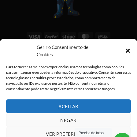
Visa
PayPal
Stripe
MasterCard
Cash
On
Gerir o Consentimento de
Copyright 2026 ©
All rights reserved
Delivery
Cookies
Para fornecer as melhores experiências, usamos tecnologias como cookies
para armazenar e/ou aceder a informações do dispositivo. Consentir com essas
tecnologias nos permitirá processar dados, como comportamento de
navegação ou IDs exclusivos neste site. Não consentir ou retirar o
consentimento pode afetar negativamante certos recursos e funções.
ACEITAR
NEGAR
Precisa de fotos
VER PREFERÊNCIAS