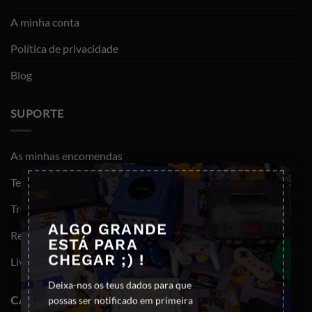
A minha conta
Política de privacidade
Blog
SUPORTE
As minhas encomendas
×
Termos e Condições
Trocas e devoluções
ALGO GRANDE
Resolução de litígios
ESTÁ PARA
CHEGAR ;) !
Livro de reclamações
Deixa-nos os teus dados para que
CATEGORIAS
possas ser notificado em primeira