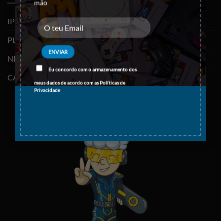
mão
IPHONES (RECONDICIONADOS)
PLAYSTATION
NINTENDO SWITCH
Eu concordo com o armazenamento dos
CABOS E ADAPTADORES TYPE-C
meus dados de acordo com as
Políticas de
Privacidade