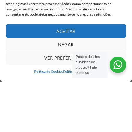
Delivery
tecnologias nos permitirá processar dados, como comportamento de
navegação ou IDs exclusivos neste site. Não consentir ou retirar o
consentimento pode afetar negativamante certos recursos e funções.
ACEITAR
NEGAR
Precisa de fotos
VER PREFERÊNCIAS
ou videos do
produto? Fale
Política de Cookies
Política de privacidade
connosco.