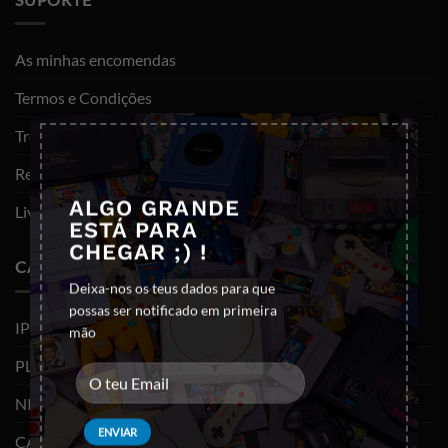
As minhas encomendas
Termos e Condições
×
Trocas e devoluções
Resolução de litígios
ALGO GRANDE
Livro de reclamações
ESTÁ PARA
CHEGAR ;) !
CATEGORIAS
Deixa-nos os teus dados para que
possas ser notificado em primeira
IPHONES (RECONDICIONADOS)
mão
PLAYSTATION
NINTENDO SWITCH
CABOS E ADAPTADORES TYPE-C