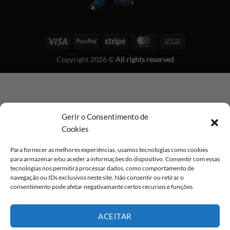
Visa
PayPal
Stripe
MasterCard
Cash
On
Copyright 2026 ©
All rights reserved
Delivery
Gerir o Consentimento de
Cookies
Para fornecer as melhores experiências, usamos tecnologias como cookies
para armazenar e/ou aceder a informações do dispositivo. Consentir com essas
tecnologias nos permitirá processar dados, como comportamento de
navegação ou IDs exclusivos neste site. Não consentir ou retirar o
consentimento pode afetar negativamante certos recursos e funções.
ACEITAR