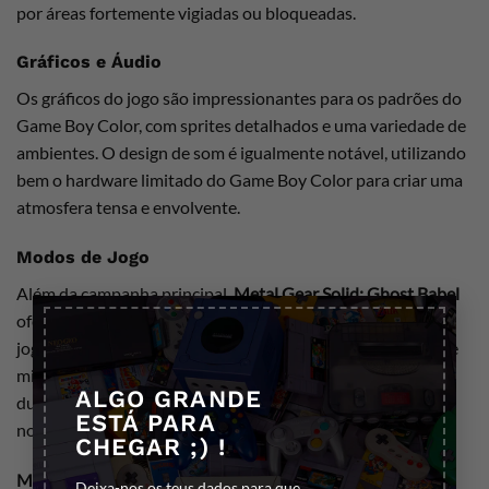
por áreas fortemente vigiadas ou bloqueadas.
Gráficos e Áudio
Os gráficos do jogo são impressionantes para os padrões do
Game Boy Color, com sprites detalhados e uma variedade de
ambientes. O design de som é igualmente notável, utilizando
bem o hardware limitado do Game Boy Color para criar uma
atmosfera tensa e envolvente.
Modos de Jogo
Além da campanha principal,
Metal Gear Solid: Ghost Babel
×
oferece modos extras, como o “VR Training”, onde os
jogadores podem praticar suas habilidades em uma série de
missões de treinamento virtual. Há também um modo de
ALGO GRANDE
duelo, permitindo que os jogadores revisitem e enfrentem
ESTÁ PARA
novamente os chefes do jogo.
CHEGAR ;) !
Metal Gear Solid: Ghost Babel
é um exemplo brilhante de
Deixa-nos os teus dados para que