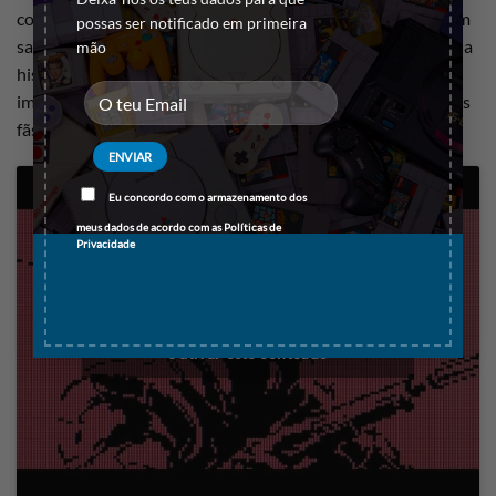
como adaptar uma franquia de console para um portátil sem
possas ser notificado em primeira
sacrificar a qualidade ou a essência do jogo original. Com sua
mão
história cativante, jogabilidade envolvente e design técnico
impressionante, ele continua a ser um clássico querido pelos
fãs da série Metal Gear.
Eu concordo com o armazenamento dos
meus dados de acordo com as
Políticas de
Privacidade
Clique para aceitar os cookies marketing
e ativar este conteúdo