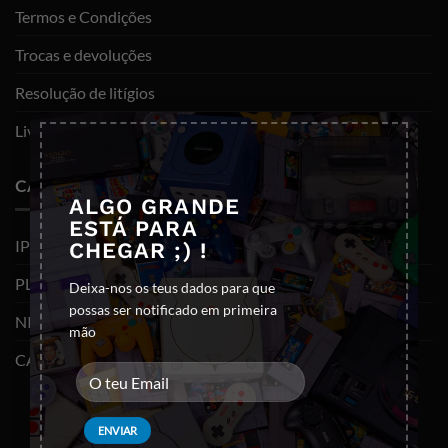
Termos e Condições
Trocas e devoluções
Resolução de litígios
×
Livro de reclamações
CATEGORIAS
ALGO GRANDE
ESTÁ PARA
IPHONES (RECONDICIONADOS)
CHEGAR ;) !
PLAYSTATION
Deixa-nos os teus dados para que
possas ser notificado em primeira
NINTENDO SWITCH
mão
CABOS E ADAPTADORES TYPE-C