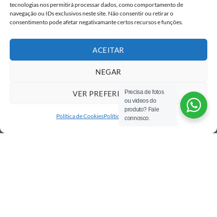
tecnologias nos permitirá processar dados, como comportamento de
navegação ou IDs exclusivos neste site. Não consentir ou retirar o
consentimento pode afetar negativamante certos recursos e funções.
ACEITAR
NEGAR
Precisa de fotos
VER PREFERÊNCIAS
ou videos do
produto? Fale
Política de Cookies
Política de privacidade
connosco.