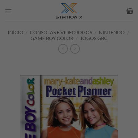
Skip
to
content
INÍCIO
/
CONSOLAS E VIDEOJOGOS
/
NINTENDO
/
GAME BOY COLOR
/
JOGOS GBC