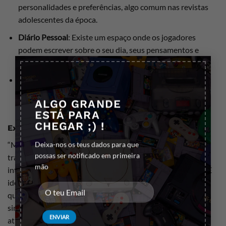
personalidades e preferências, algo comum nas revistas
adolescentes da época.
Diário Pessoal
: Existe um espaço onde os jogadores
podem escrever sobre o seu dia, seus pensamentos e
×
sentimentos, funcionando como um diário digital.
Interface Amigável
: O design e a interface do jogo são
coloridos e amigáveis, com gráficos que apelam para o
ALGO GRANDE
público-alvo jovem.
ESTÁ PARA
CHEGAR ;) !
Experiência de Jogo
“Mary-Kate and Ashley Pocket Planner” não é um jogo
Deixa-nos os teus dados para que
possas ser notificado em primeira
tradicional de ação ou aventura, mas sim uma ferramenta
mão
interativa que combina elementos de diversão e utilidade. É
ideal para fãs das gêmeas Olsen e para qualquer jovem que
queira uma forma divertida de se manter organizado. A
simplicidade e o charme do jogo fazem dele uma opção
atraente para crianças e pré-adolescentes da época.