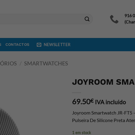
916 
(Cham
S
CONTACTOS
NEWSLETTER
SÓRIOS
/
SMARTWATCHES
JOYROOM SMAR
69.50
€
IVA incluido
Joyroom Smartwatch JR-FT5 –
Pulseira De Silicone Preta A
1 em stock