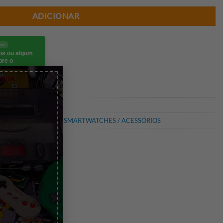
ADICIONAR
ine
eos ou algum
bre o
go.
×
ROOM
,
MOBILIDADE
,
SMARTWATCHES / ACESSÓRIOS
Smartwatch