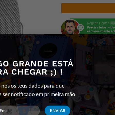
Rogério Dentes
Onl
Precisa fotos, vid
esclarecimento so
produto? Fala comi
REF:
6941237129833
GO GRANDE ESTÁ
Categorias:
SMARTWATCHES
,
JOY
RA CHEGAR ;) !
Etiquetas:
Dourado
,
Gold
,
Joyroom
,
-nos os teus dados para que
s ser notificado em primeira mão