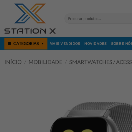
Skip
to
Pesquisar
content
por:
CATEGORIAS
MAIS VENDIDOS
NOVIDADES
SOBRE NÓ
INÍCIO
/
MOBILIDADE
/
SMARTWATCHES / ACES