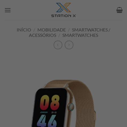
Skip
to
content
INÍCIO
/
MOBILIDADE
/
SMARTWATCHES /
ACESSÓRIOS
/
SMARTWATCHES