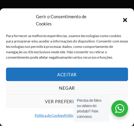
Gerir o Consentimento de
Cookies
Para fornecer as melhores experiências, usamos tecnologias como cookies
para armazenar e/ou aceder a informações do dispositivo. Consentir com essas
tecnologias nos permitirá processar dados, como comportamento de
navegação ou IDs exclusivos neste site. Não consentir ou retirar o
consentimento pode afetar negativamante certos recursos e funções.
ACEITAR
NEGAR
Precisa de fotos
VER PREFERÊNCIAS
ou videos do
Visa
PayPal
Stripe
MasterCard
Cash
produto? Fale
On
Política de Cookies
Política de privacidade
connosco.
Copyright 2026 ©
All rights reserved
Delivery