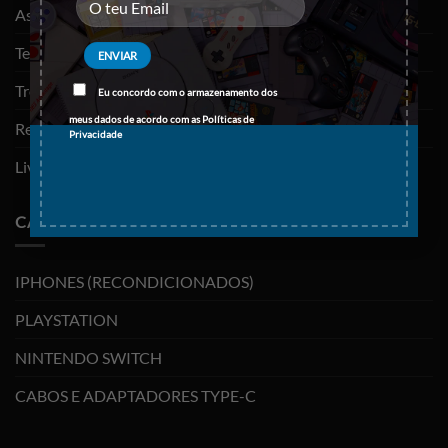
As minhas encomendas
Termos e Condições
Trocas e devoluções
Eu concordo com o armazenamento dos
meus dados de acordo com as
Políticas de
Resolução de litígios
Privacidade
Livro de reclamações
CATEGORIAS
IPHONES (RECONDICIONADOS)
PLAYSTATION
NINTENDO SWITCH
CABOS E ADAPTADORES TYPE-C