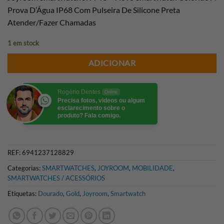
Prova D’Água IP68 Com Pulseira De Silicone Preta
Atender/Fazer Chamadas
1 em stock
ADICIONAR
Rogério Dentes
Online
Precisa fotos, videos ou algum
esclarecimento sobre o
produto? Fala comigo.
REF:
6941237128829
Categorias:
SMARTWATCHES
,
JOYROOM
,
MOBILIDADE
,
SMARTWATCHES / ACESSÓRIOS
Etiquetas:
Dourado
,
Gold
,
Joyroom
,
Smartwatch