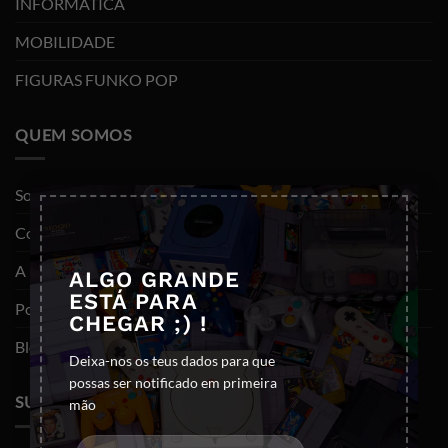
INFORMÁTICA
MOBILIDADE
FIGURAS FUNKO POP
QUEM SOMOS
×
Sobre nós
Contactos
A minha conta
ALGO GRANDE
ESTÁ PARA
Política de privacidade
CHEGAR ;) !
Blog
Deixa-nos os teus dados para que
possas ser notificado em primeira
SUPORTE
mão