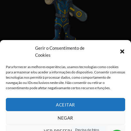
Gerir o Consentimento de
Cookies
Visa
PayPal
Stripe
MasterCard
Cash
On
Para fornecer as melhores experiências, usamos tecnologias como cookies
Copyright 2026 ©
All rights reserved
para armazenar e/ou aceder a informações do dispositivo. Consentir com essas
Delivery
tecnologias nos permitirá processar dados, como comportamento de
navegação ou IDs exclusivos neste site. Não consentir ou retirar o
consentimento pode afetar negativamante certos recursos e funções.
ACEITAR
NEGAR
Precisa de fotos
VER PREFERÊNCIAS