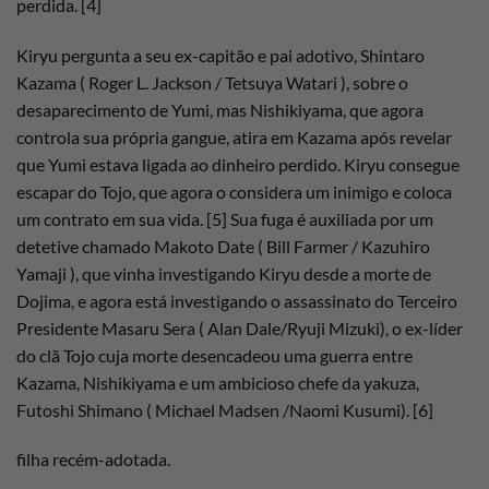
perdida. [4]
Kiryu pergunta a seu ex-capitão e pai adotivo, Shintaro
Kazama ( Roger L. Jackson / Tetsuya Watari ), sobre o
desaparecimento de Yumi, mas Nishikiyama, que agora
controla sua própria gangue, atira em Kazama após revelar
que Yumi estava ligada ao dinheiro perdido. Kiryu consegue
escapar do Tojo, que agora o considera um inimigo e coloca
um contrato em sua vida. [5] Sua fuga é auxiliada por um
detetive chamado Makoto Date ( Bill Farmer / Kazuhiro
Yamaji ), que vinha investigando Kiryu desde a morte de
Dojima, e agora está investigando o assassinato do Terceiro
Presidente Masaru Sera ( Alan Dale/Ryuji Mizuki), o ex-líder
do clã Tojo cuja morte desencadeou uma guerra entre
Kazama, Nishikiyama e um ambicioso chefe da yakuza,
Futoshi Shimano ( Michael Madsen /Naomi Kusumi). [6]
filha recém-adotada.