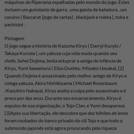
máquinas de fliperama espalhadas pelo mundo do jogo. Estes
incluem um guindaste de garra , uma gaiola de batedura , um
cassino ( Baccarat (jogo de cartas) , blackjack e roleta ), toba e
pachislot .
Plotagem
O jogo segue a história de Kazuma Kiryu ( Darryl Kurylo /
Takaya Kuroda ), um yakuza cuja vida muda quando seu
chefe, Sohei Dojima, tenta estuprar a amiga de infância de
Kiryu, Yumi Sawamura ( Eliza Dushku /Miyako Uesaka). [2]
Quando Dojima é assassinado pelo melhor amigo de Kiryu e
colega yakuza, Akira Nishikiyama ( Michael Rosenbaum
/Kazuhiro Nakaya), Kiryu aceita a culpa pelo assassinato e é
preso por dez anos. Durante seu encarceramento, Kiryu é
expulso de sua organização, o Tojo Clan, e Yumi desaparece.
[3]Após sua libertação, ele descobre que dez bilhões de ienes
foram roubados do banco privado do clã Tojo e que todo o
submundo japonês está agora procurando pela riqueza