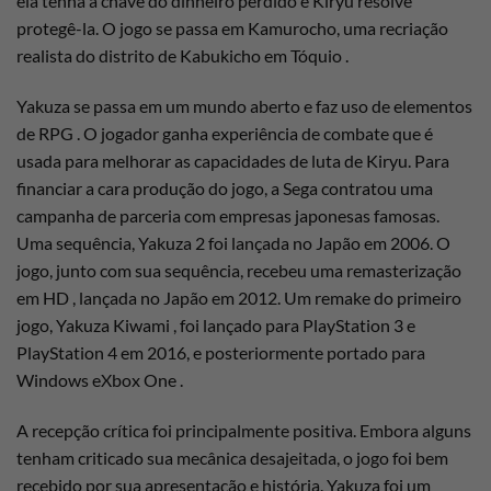
ela tenha a chave do dinheiro perdido e Kiryu resolve
protegê-la. O jogo se passa em Kamurocho, uma recriação
realista do distrito de Kabukicho em Tóquio .
Yakuza se passa em um mundo aberto e faz uso de elementos
de RPG . O jogador ganha experiência de combate que é
usada para melhorar as capacidades de luta de Kiryu. Para
financiar a cara produção do jogo, a Sega contratou uma
campanha de parceria com empresas japonesas famosas.
Uma sequência, Yakuza 2 foi lançada no Japão em 2006. O
jogo, junto com sua sequência, recebeu uma remasterização
em HD , lançada no Japão em 2012. Um remake do primeiro
jogo, Yakuza Kiwami , foi lançado para PlayStation 3 e
PlayStation 4 em 2016, e posteriormente portado para
Windows eXbox One .
A recepção crítica foi principalmente positiva. Embora alguns
tenham criticado sua mecânica desajeitada, o jogo foi bem
recebido por sua apresentação e história. Yakuza foi um