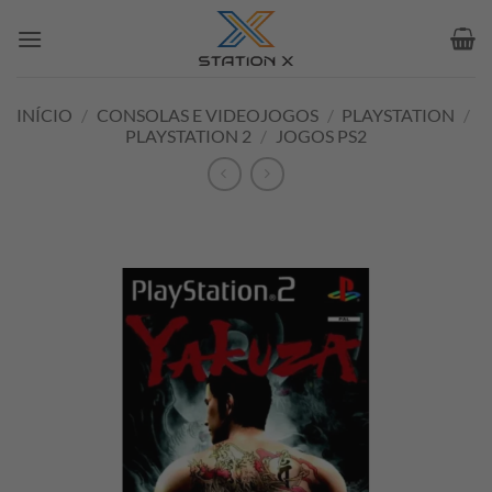
Skip
to
content
INÍCIO
/
CONSOLAS E VIDEOJOGOS
/
PLAYSTATION
/
PLAYSTATION 2
/
JOGOS PS2