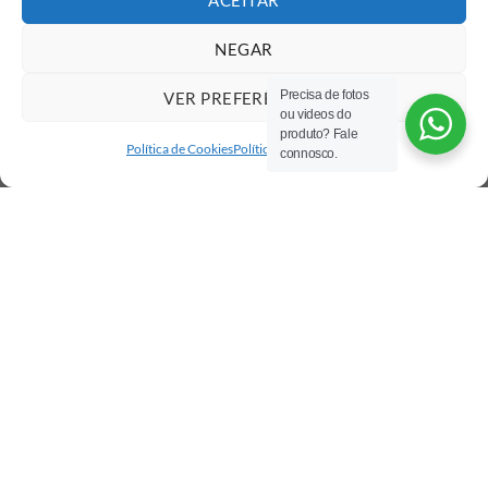
NEGAR
Precisa de fotos
VER PREFERÊNCIAS
ou videos do
produto? Fale
Política de Cookies
Política de privacidade
connosco.