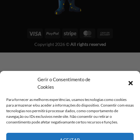
Visa
PayPal
Stripe
MasterCard
Cash
On
Copyright 2026 ©
All rights reserved
Delivery
Gerir o Consentimento de
Cookies
Para fornecer as melhores experiências, usamos tecnologias como cookies
para armazenar e/ou aceder a informações do dispositivo. Consentir com essas
tecnologias nos permitirá processar dados, como comportamento de
navegação ou IDs exclusivos neste site. Não consentir ou retirar o
consentimento pode afetar negativamante certos recursos e funções.
ACEITAR