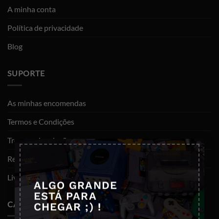
A minha conta
Política de privacidade
Blog
SUPORTE
As minhas encomendas
Termos e Condições
Trocas e devoluções
×
Resolução de litígios
Livro de reclamações
ALGO GRANDE
ESTÁ PARA
CATEGORIAS
CHEGAR ;) !