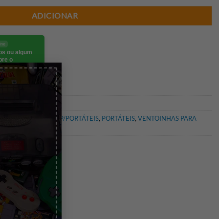
ADICIONAR
ine
eos ou algum
bre o
×
go.
AS DE REPARAÇÃO P/PORTÁTEIS
,
PORTÁTEIS
,
VENTOINHAS PARA
ortáteis
,
Ventoinha