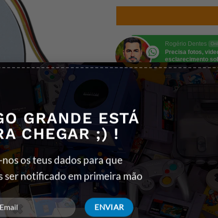
Rogério Dentes
Onl
Precisa fotos, vid
esclarecimento so
produto? Fala comi
REF:
180181
GO GRANDE ESTÁ
Categorias:
HP
,
INFORMÁTICA
,
PEÇ
PORTÁTIL
RA CHEGAR ;) !
Etiquetas:
HP
,
Peças de Reparação P
-nos os teus dados para que
s ser notificado em primeira mão