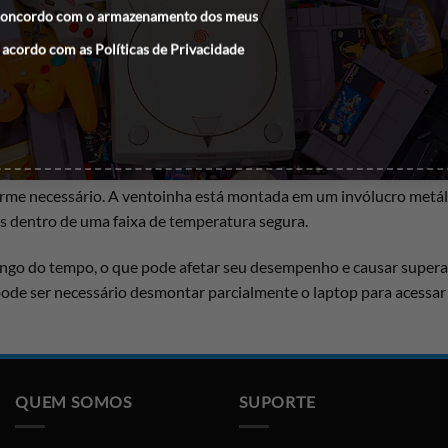
concordo com o armazenamento dos meus
 acordo com as
Políticas de Privacidade
alizada internamente, próxima à saída de ar lateral ou traseira
a parte inferior do laptop e expelir o ar quente gerado pelos com
 um motor que gira a alta velocidade. Ela é alimentada diretamen
 necessário. A ventoinha está montada em um invólucro metálico 
s dentro de uma faixa de temperatura segura.
longo do tempo, o que pode afetar seu desempenho e causar super
ode ser necessário desmontar parcialmente o laptop para acessar 
QUEM SOMOS
SUPORTE