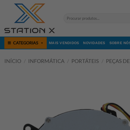
Skip
to
Pesquisar
content
por:
CATEGORIAS
MAIS VENDIDOS
NOVIDADES
SOBRE NÓ
INÍCIO
/
INFORMÁTICA
/
PORTÁTEIS
/
PEÇAS DE