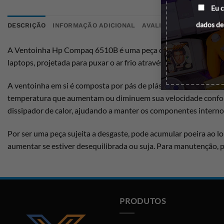
Eu 
dados de
DESCRIÇÃO
INFORMAÇÃO ADICIONAL
AVALIAÇÕES (0)
A Ventoinha Hp Compaq 6510B é uma peça de tamanho médio, loc
laptops, projetada para puxar o ar frio através das aberturas n
A ventoinha em si é composta por pás de plástico, conectadas a
temperatura que aumentam ou diminuem sua velocidade conforme
dissipador de calor, ajudando a manter os componentes interno
Por ser uma peça sujeita a desgaste, pode acumular poeira ao 
aumentar se estiver desequilibrada ou suja. Para manutenção, p
PRODUTOS