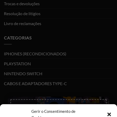
Trocas e devoluções
Resolução de litígios
Livro de reclamações
CATEGORIAS
IPHONES (RECONDICIONADOS)
PLAYSTATION
NINTENDO SWITCH
CABOS E ADAPTADORES TYPE-C
×
Gerir o Consentimento de