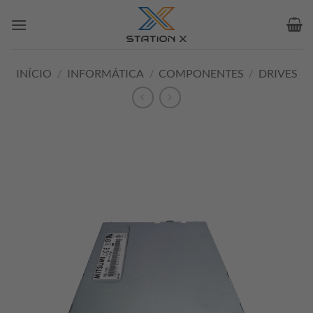
Skip
to
content
INÍCIO
/
INFORMÁTICA
/
COMPONENTES
/
DRIVES