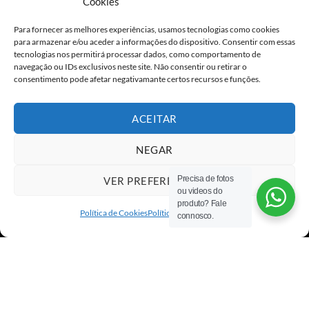
Cookies
ALGO GRANDE
ESTÁ PARA
Para fornecer as melhores experiências, usamos tecnologias como cookies
CHEGAR ;) !
para armazenar e/ou aceder a informações do dispositivo. Consentir com essas
tecnologias nos permitirá processar dados, como comportamento de
Deixa-nos os teus dados para que
navegação ou IDs exclusivos neste site. Não consentir ou retirar o
consentimento pode afetar negativamante certos recursos e funções.
possas ser notificado em primeira
mão
ACEITAR
NEGAR
Precisa de fotos
VER PREFERÊNCIAS
ou videos do
Eu concordo com o armazenamento dos
Visa
PayPal
Stripe
MasterCard
Cash
produto? Fale
On
meus dados de acordo com as
Políticas de
Política de Cookies
Política de privacidade
connosco.
Copyright 2026 ©
All rights reserved
Privacidade
Delivery