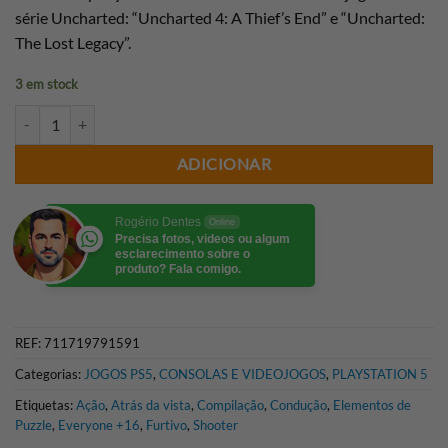
série Uncharted: “Uncharted 4: A Thief’s End” e “Uncharted:
The Lost Legacy”.
3 em stock
Quantidade de UNCHARTED COLEÇÃO LEGADO DOS LADRÕES PS5
ADICIONAR
Rogério Dentes
Online
Precisa fotos, videos ou algum
esclarecimento sobre o
produto? Fala comigo.
REF:
711719791591
Categorias:
JOGOS PS5
,
CONSOLAS E VIDEOJOGOS
,
PLAYSTATION 5
Etiquetas:
Ação
,
Atrás da vista
,
Compilação
,
Condução
,
Elementos de
Puzzle
,
Everyone +16
,
Furtivo
,
Shooter