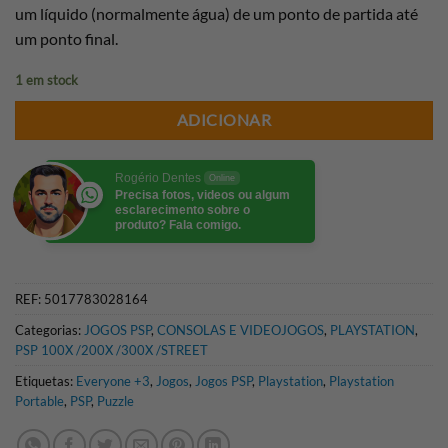
um líquido (normalmente água) de um ponto de partida até
um ponto final.
1 em stock
ADICIONAR
Rogério Dentes
Online
Precisa fotos, videos ou algum
esclarecimento sobre o
produto? Fala comigo.
REF:
5017783028164
Categorias:
JOGOS PSP
,
CONSOLAS E VIDEOJOGOS
,
PLAYSTATION
,
PSP 100X /200X /300X /STREET
Etiquetas:
Everyone +3
,
Jogos
,
Jogos PSP
,
Playstation
,
Playstation
Portable
,
PSP
,
Puzzle