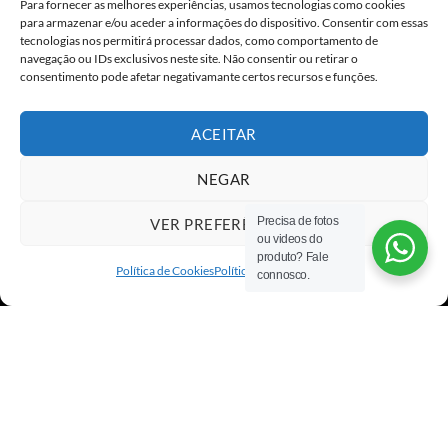
Para fornecer as melhores experiências, usamos tecnologias como cookies
para armazenar e/ou aceder a informações do dispositivo. Consentir com essas
Eu concordo com o armazenamento dos
tecnologias nos permitirá processar dados, como comportamento de
navegação ou IDs exclusivos neste site. Não consentir ou retirar o
meus dados de acordo com as
Políticas de
consentimento pode afetar negativamante certos recursos e funções.
Privacidade
ACEITAR
NEGAR
Precisa de fotos
VER PREFERÊNCIAS
ou videos do
Visa
PayPal
Stripe
MasterCard
Cash
produto? Fale
On
Política de Cookies
Política de privacidade
connosco.
Copyright 2026 ©
All rights reserved
Delivery