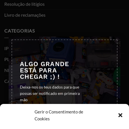
Resolução de litígios
Livro de reclamações
CATEGORIAS
×
IPHONES (RECONDICIONADOS)
PLAYSTATION
ALGO GRANDE
ESTÁ PARA
NINTENDO SWITCH
CHEGAR ;) !
CABOS E ADAPTADORES TYPE-C
Deixa-nos os teus dados para que
possas ser notificado em primeira
mão
Gerir o Consentimento de
Cookies