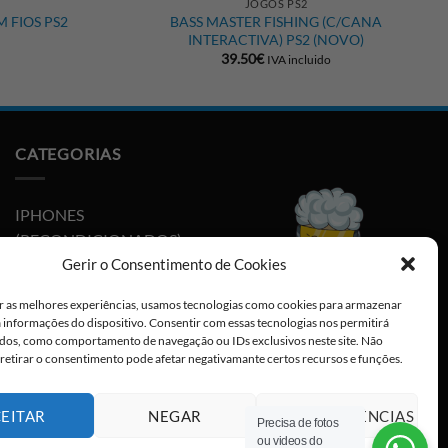
JOGOS PS2
 FIOS PS2
BASS MASTER FISHING (C/CANA
INTERACTIVA) PS2 (NOVO)
39.50
€
IVA incluido
CATEGORIAS
IPHONES
(RECONDICIONADOS)
Gerir o Consentimento de Cookies
PLAYSTATION
r as melhores experiências, usamos tecnologias como cookies para armazenar
NINTENDO SWITCH
a informações do dispositivo. Consentir com essas tecnologias nos permitirá
dos, como comportamento de navegação ou IDs exclusivos neste site. Não
CABOS E ADAPTADORES
 retirar o consentimento pode afetar negativamante certos recursos e funções.
TYPE-C
EITAR
NEGAR
VER PREFERÊNCIAS
Precisa de fotos
ou videos do