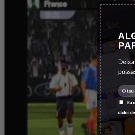
AL
PA
Deixa
possa
Eu 
dados de