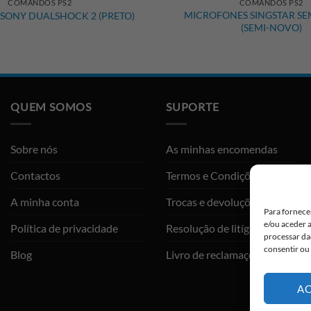
COMANDOS PS2
COMANDOS PS2
MICROFONES SINGSTAR SEM
ONY DUALSHOCK 2 (PRETO)
(SEMI-NOVO)
QUEM SOMOS
SUPORTE
Sobre nós
As minhas encomendas
Contactos
Termos e Condições
A minha conta
Trocas e devoluções
Para fornece
e/ou aceder 
Política de privacidade
Resolução de litígios
processar da
consentir ou
Blog
Livro de reclamações
AC