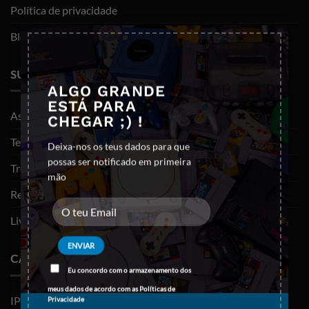
Política de privacidade
×
Blog
SUPORTE
ALGO GRANDE
ESTÁ PARA
As minhas encomendas
CHEGAR ;) !
Termos e Condições
Deixa-nos os teus dados para que
possas ser notificado em primeira
Trocas e devoluções
mão
Resolução de litígios
Livro de reclamações
CATEGORIAS
Eu concordo com o armazenamento dos
meus dados de acordo com as
Políticas de
IPHONES (RECONDICIONADOS)
Privacidade