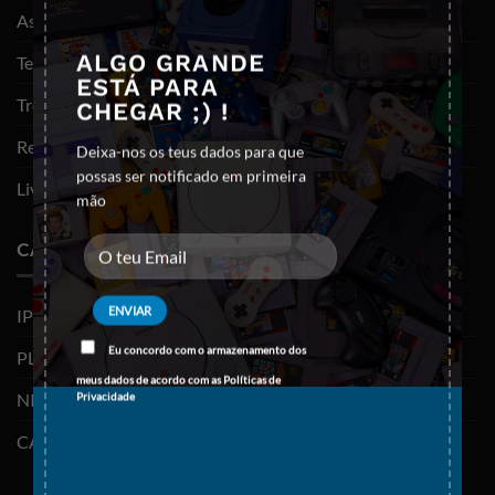
As minhas encomendas
ALGO GRANDE
Termos e Condições
ESTÁ PARA
Trocas e devoluções
CHEGAR ;) !
Resolução de litígios
Deixa-nos os teus dados para que
possas ser notificado em primeira
Livro de reclamações
mão
CATEGORIAS
IPHONES (RECONDICIONADOS)
Eu concordo com o armazenamento dos
PLAYSTATION
meus dados de acordo com as
Políticas de
NINTENDO SWITCH
Privacidade
CABOS E ADAPTADORES TYPE-C