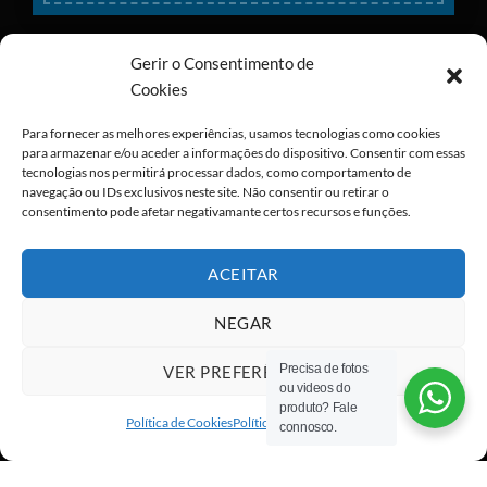
Gerir o Consentimento de
Cookies
Para fornecer as melhores experiências, usamos tecnologias como cookies
para armazenar e/ou aceder a informações do dispositivo. Consentir com essas
tecnologias nos permitirá processar dados, como comportamento de
navegação ou IDs exclusivos neste site. Não consentir ou retirar o
consentimento pode afetar negativamante certos recursos e funções.
ACEITAR
NEGAR
Precisa de fotos
VER PREFERÊNCIAS
ou videos do
Visa
PayPal
Stripe
MasterCard
Cash
produto? Fale
On
Política de Cookies
Política de privacidade
connosco.
Copyright 2026 ©
All rights reserved
Delivery