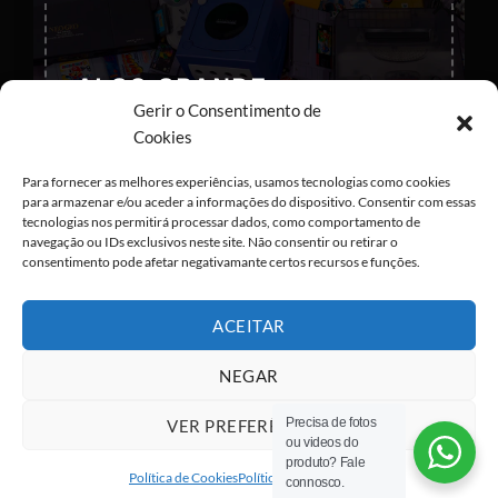
×
ALGO GRANDE
ESTÁ PARA
Gerir o Consentimento de
CHEGAR ;) !
Cookies
Deixa-nos os teus dados para que
Para fornecer as melhores experiências, usamos tecnologias como cookies
possas ser notificado em primeira
para armazenar e/ou aceder a informações do dispositivo. Consentir com essas
tecnologias nos permitirá processar dados, como comportamento de
mão
navegação ou IDs exclusivos neste site. Não consentir ou retirar o
consentimento pode afetar negativamante certos recursos e funções.
ACEITAR
NEGAR
Eu concordo com o armazenamento dos
meus dados de acordo com as
Políticas de
Precisa de fotos
Privacidade
VER PREFERÊNCIAS
ou videos do
Visa
PayPal
Stripe
MasterCard
Cash
produto? Fale
On
Política de Cookies
Política de privacidade
connosco.
Copyright 2026 ©
All rights reserved
Delivery