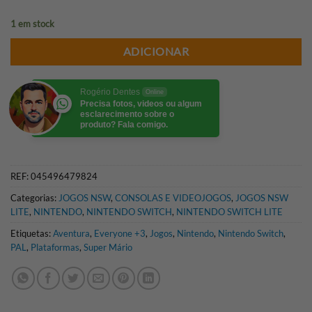
1 em stock
ADICIONAR
Rogério Dentes
Online
Precisa fotos, videos ou algum
esclarecimento sobre o
produto? Fala comigo.
REF:
045496479824
Categorias:
JOGOS NSW
,
CONSOLAS E VIDEOJOGOS
,
JOGOS NSW
LITE
,
NINTENDO
,
NINTENDO SWITCH
,
NINTENDO SWITCH LITE
Etiquetas:
Aventura
,
Everyone +3
,
Jogos
,
Nintendo
,
Nintendo Switch
,
PAL
,
Plataformas
,
Super Mário