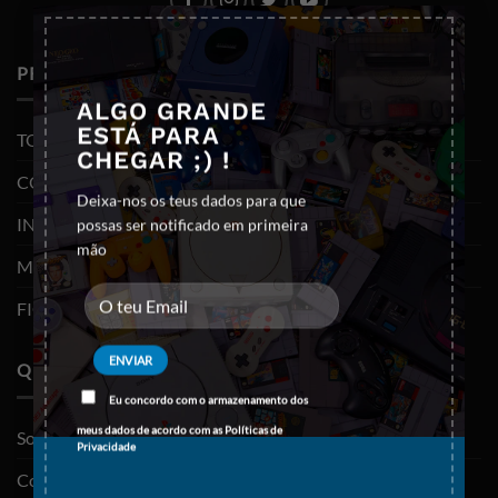
×
PRODUTOS
ALGO GRANDE
ESTÁ PARA
TODOS OS PRODUTOS
CHEGAR ;) !
CONSOLAS E VIDEOJOGOS
Deixa-nos os teus dados para que
INFORMÁTICA
possas ser notificado em primeira
mão
MOBILIDADE
FIGURAS FUNKO POP
QUEM SOMOS
Eu concordo com o armazenamento dos
meus dados de acordo com as
Políticas de
Sobre nós
Privacidade
Contactos