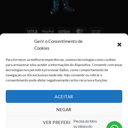
Visa
PayPal
Stripe
MasterCard
Cash
On
Gerir o Consentimento de
Copyright 2026 ©
All rights reserved
Delivery
Cookies
Para fornecer as melhores experiências, usamos tecnologias como cookies
para armazenar e/ou aceder a informações do dispositivo. Consentir com essas
tecnologias nos permitirá processar dados, como comportamento de
navegação ou IDs exclusivos neste site. Não consentir ou retirar o
consentimento pode afetar negativamante certos recursos e funções.
ACEITAR
NEGAR
Precisa de fotos
VER PREFERÊNCIAS
ou videos do