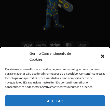
Visa
PayPal
Stripe
MasterCard
Cash
On
Gerir o Consentimento de
Copyright 2026 ©
All rights reserved
Delivery
Cookies
Para fornecer as melhores experiências, usamos tecnologias como cookies
para armazenar e/ou aceder a informações do dispositivo. Consentir com essas
tecnologias nos permitirá processar dados, como comportamento de
navegação ou IDs exclusivos neste site. Não consentir ou retirar o
consentimento pode afetar negativamante certos recursos e funções.
ACEITAR