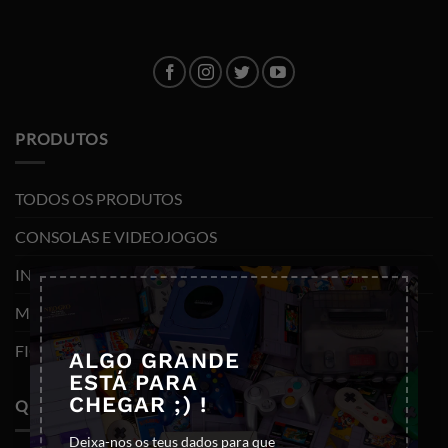
PRODUTOS
TODOS OS PRODUTOS
CONSOLAS E VIDEOJOGOS
×
INFORMÁTICA
MOBILIDADE
FIGURAS FUNKO POP
ALGO GRANDE
ESTÁ PARA
CHEGAR ;) !
QUEM SOMOS
Deixa-nos os teus dados para que