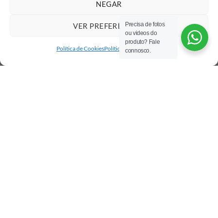
NEGAR
Precisa de fotos
VER PREFERÊNCIAS
ou videos do
produto? Fale
Política de Cookies
Política de privacidade
connosco.