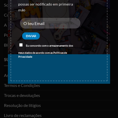
possas ser notificado em primeira
Sobre nós
mão
Contactos
A minha conta
Política de privacidade
Blog
Eu concordo com o armazenamento dos
meus dados de acordo com as
Políticas de
Privacidade
SUPORTE
As minhas encomendas
Termos e Condições
Trocas e devoluções
Resolução de litígios
Livro de reclamações