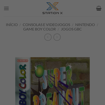
Skip
to
content
INÍCIO
/
CONSOLAS E VIDEOJOGOS
/
NINTENDO
/
GAME BOY COLOR
/
JOGOS GBC