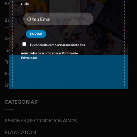
Blog
mão
SUPORTE
As minhas encomendas
Eu concordo com o armazenamento dos
Termos e Condições
meus dados de acordo com as
Políticas de
Privacidade
Trocas e devoluções
Resolução de litígios
Livro de reclamações
CATEGORIAS
IPHONES (RECONDICIONADOS)
PLAYSTATION