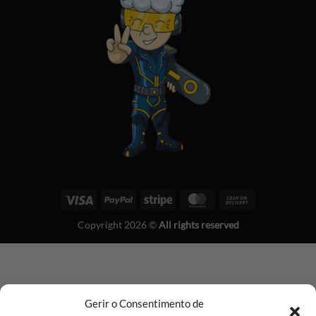
Visa
PayPal
Stripe
MasterCard
Cash
On
Copyright 2026 ©
All rights reserved
Delivery
Gerir o Consentimento de