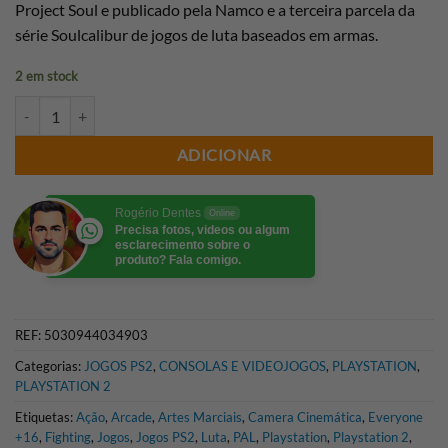
Project Soul e publicado pela Namco e a terceira parcela da
série Soulcalibur de jogos de luta baseados em armas.
2 em stock
Quantidade de SOULCALIBUR II PS2 (SEMI-NOVO)
ADICIONAR
Rogério Dentes
Online
Precisa fotos, videos ou algum
esclarecimento sobre o
produto? Fala comigo.
REF:
5030944034903
Categorias:
JOGOS PS2
,
CONSOLAS E VIDEOJOGOS
,
PLAYSTATION
,
PLAYSTATION 2
Etiquetas:
Ação
,
Arcade
,
Artes Marciais
,
Camera Cinemática
,
Everyone
+16
,
Fighting
,
Jogos
,
Jogos PS2
,
Luta
,
PAL
,
Playstation
,
Playstation 2
,