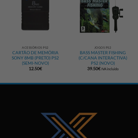
ACESSÓRIOS PS2
JOGOS PS2
CARTÃO DE MEMÓRIA
BASS MASTER FISHING
SONY 8MB (PRETO) PS2
(C/CANA INTERACTIVA)
(SEMI-NOVO)
PS2 (NOVO)
12.50
€
39.50
€
IVA incluido