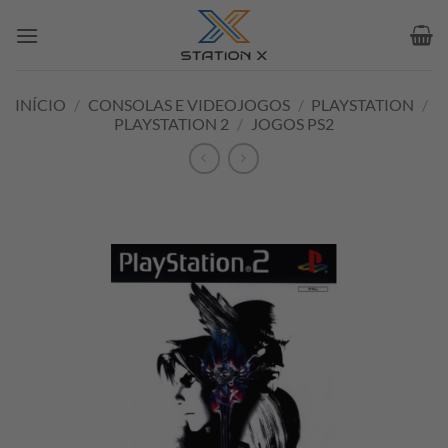
Skip
to
content
INÍCIO
/
CONSOLAS E VIDEOJOGOS
/
PLAYSTATION
/
PLAYSTATION 2
/
JOGOS PS2