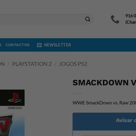
916 
(Cham
S
CONTACTOS
NEWSLETTER
ON
/
PLAYSTATION 2
/
JOGOS PS2
SMACKDOWN V
WWE SmackDown vs. Raw 2008 é
Avisar 