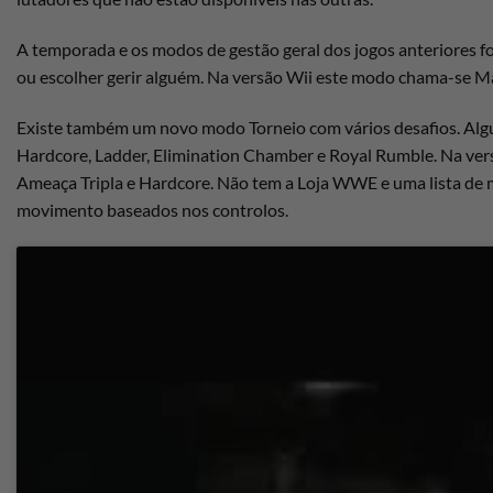
A temporada e os modos de gestão geral dos jogos anteriores 
ou escolher gerir alguém. Na versão Wii este modo chama-se Ma
Existe também um novo modo Torneio com vários desafios. Alguma
Hardcore, Ladder, Elimination Chamber e Royal Rumble. Na versã
Ameaça Tripla e Hardcore. Não tem a Loja WWE e uma lista de 
movimento baseados nos controlos.