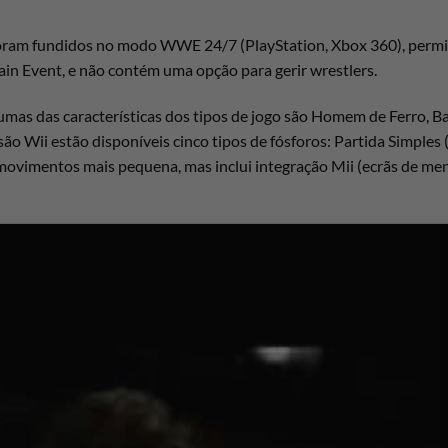
foram fundidos no modo WWE 24/7 (PlayStation, Xbox 360), permit
in Event, e não contém uma opção para gerir wrestlers.
s das características dos tipos de jogo são Homem de Ferro, Battle
o Wii estão disponíveis cinco tipos de fósforos: Partida Simples
movimentos mais pequena, mas inclui integração Mii (ecrãs de m