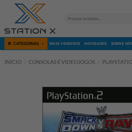
Skip
to
Pesquisar
content
por:
CATEGORIAS
MAIS VENDIDOS
NOVIDADES
SOBRE NÓ
INÍCIO
/
CONSOLAS E VIDEOJOGOS
/
PLAYSTATI