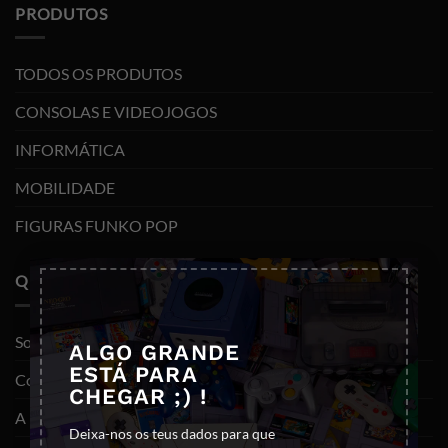
PRODUTOS
TODOS OS PRODUTOS
CONSOLAS E VIDEOJOGOS
INFORMÁTICA
MOBILIDADE
FIGURAS FUNKO POP
×
QUEM SOMOS
Sobre nós
ALGO GRANDE
ESTÁ PARA
Contactos
CHEGAR ;) !
A minha conta
Deixa-nos os teus dados para que