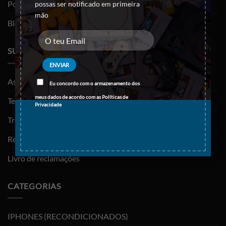
Política de privacidade
possas ser notificado em primeira
mão
Blog
SUPORTE
As minhas encomendas
Eu concordo com o armazenamento dos
meus dados de acordo com as
Políticas de
Termos e Condições
Privacidade
Trocas e devoluções
Resolução de litígios
Livro de reclamações
CATEGORIAS
IPHONES (RECONDICIONADOS)