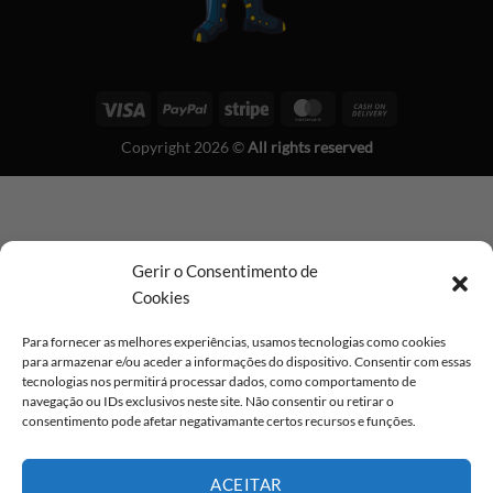
Visa
PayPal
Stripe
MasterCard
Cash
On
Copyright 2026 ©
All rights reserved
Delivery
Gerir o Consentimento de
Cookies
Para fornecer as melhores experiências, usamos tecnologias como cookies
para armazenar e/ou aceder a informações do dispositivo. Consentir com essas
tecnologias nos permitirá processar dados, como comportamento de
navegação ou IDs exclusivos neste site. Não consentir ou retirar o
consentimento pode afetar negativamante certos recursos e funções.
ACEITAR