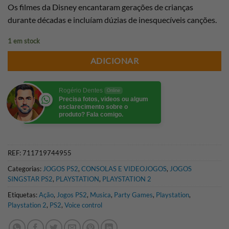
Os filmes da Disney encantaram gerações de crianças
durante décadas e incluíam dúzias de inesquecíveis canções.
1 em stock
ADICIONAR
Rogério Dentes
Online
Precisa fotos, videos ou algum
esclarecimento sobre o
produto? Fala comigo.
REF:
711719744955
Categorias:
JOGOS PS2
,
CONSOLAS E VIDEOJOGOS
,
JOGOS
SINGSTAR PS2
,
PLAYSTATION
,
PLAYSTATION 2
Etiquetas:
Ação
,
Jogos PS2
,
Musica
,
Party Games
,
Playstation
,
Playstation 2
,
PS2
,
Voice control