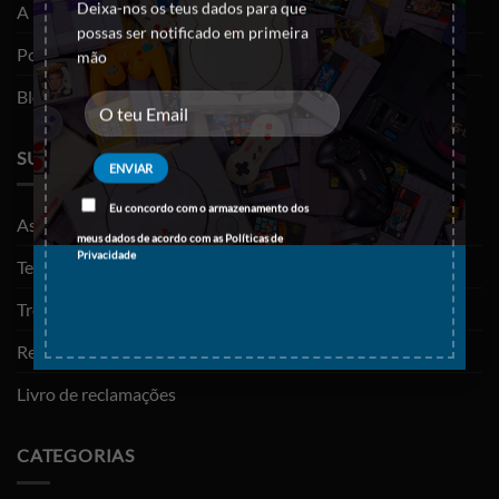
Deixa-nos os teus dados para que
A minha conta
possas ser notificado em primeira
Política de privacidade
mão
Blog
SUPORTE
Eu concordo com o armazenamento dos
As minhas encomendas
meus dados de acordo com as
Políticas de
Privacidade
Termos e Condições
Trocas e devoluções
Resolução de litígios
Livro de reclamações
CATEGORIAS