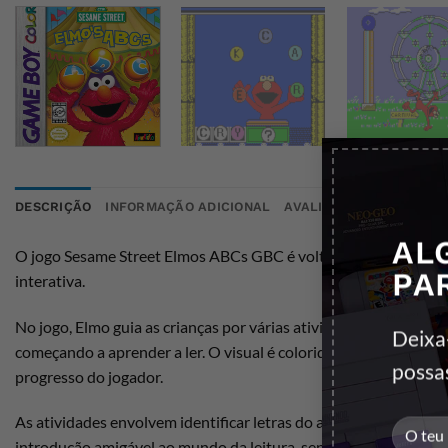
DESCRIÇÃO
INFORMAÇÃO ADICIONAL
AVALIAÇÕES (0)
AL
O jogo Sesame Street Elmos ABCs GBC é voltado principalmente 
PA
interativa.
No jogo, Elmo guia as crianças por várias atividades que incent
Deixa
começando a aprender a ler. O visual é colorido e alegre, com gr
possa
progresso do jogador.
As atividades envolvem identificar letras do alfabeto, associa
introdução amigável ao mundo da leitura, sendo um ótimo exe