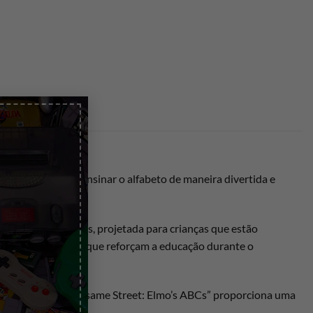
×
m como objetivo ensinar o alfabeto de maneira divertida e
gabilidade é simples, projetada para crianças que estão
 com efeitos sonoros que reforçam a educação durante o
fios educativos. “Sesame Street: Elmo’s ABCs” proporciona uma
educativas.