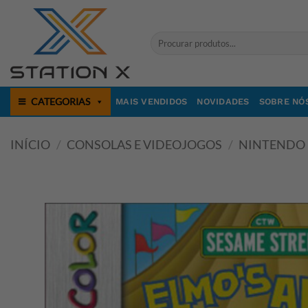
Skip
to
Pesquisar
content
por:
CATEGORIAS
MAIS VENDIDOS
NOVIDADES
SOBRE NÓ
INÍCIO
/
CONSOLAS E VIDEOJOGOS
/
NINTENDO