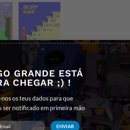
GO GRANDE ESTÁ
para crianças pequenas, especialmente fãs de “Vila Sésamo”, e te
RA CHEGAR ;) !
ivam o reconhecimento de letras, sons e formação de palavras. A jo
-nos os teus dados para que
áficos adequados para o público infantil, e a trilha sonora é leve,
s ser notificado em primeira mão
r palavras às imagens correspondentes, e completar pequenos desa
mplo de como os videogames podem ser usados como ferramentas 