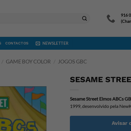
916 
(Cham
S
CONTACTOS
NEWSLETTER
/
GAME BOY COLOR
/
JOGOS GBC
SESAME STREE
Sesame Street Elmos ABCs G
1999, desenvolvido pela NewKi
Avisar 