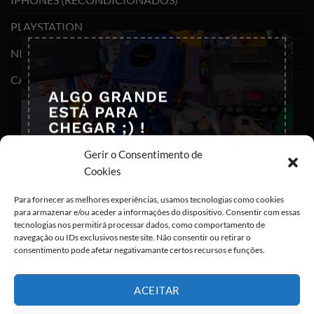
PLAYSTATION
×
NINTENDO SWITCH
CABOS E ADAPTADORES TYPE-C
ALGO GRANDE
ESTÁ PARA
CHEGAR ;) !
Deixa-nos os teus dados para que
Gerir o Consentimento de
possas ser notificado em primeira
Cookies
mão
Para fornecer as melhores experiências, usamos tecnologias como cookies
para armazenar e/ou aceder a informações do dispositivo. Consentir com essas
tecnologias nos permitirá processar dados, como comportamento de
navegação ou IDs exclusivos neste site. Não consentir ou retirar o
consentimento pode afetar negativamante certos recursos e funções.
Eu concordo com o armazenamento dos
ACEITAR
meus dados de acordo com as
Políticas de
Privacidade