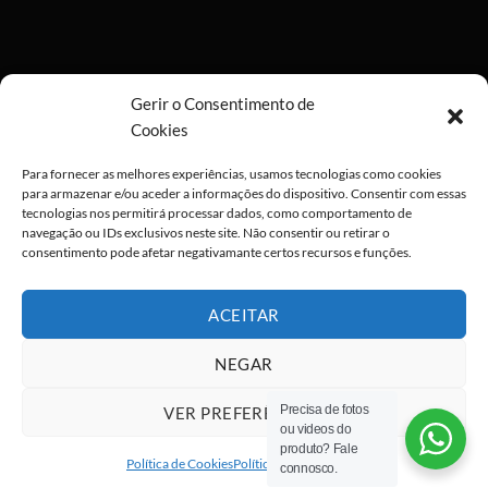
Gerir o Consentimento de
Cookies
Para fornecer as melhores experiências, usamos tecnologias como cookies
para armazenar e/ou aceder a informações do dispositivo. Consentir com essas
tecnologias nos permitirá processar dados, como comportamento de
×
navegação ou IDs exclusivos neste site. Não consentir ou retirar o
consentimento pode afetar negativamante certos recursos e funções.
ACEITAR
ALGO GRANDE
ESTÁ PARA
NEGAR
CHEGAR ;) !
Precisa de fotos
VER PREFERÊNCIAS
Deixa-nos os teus dados para que
ou videos do
Visa
PayPal
Stripe
MasterCard
Cash
possas ser notificado em primeira
produto? Fale
On
mão
Política de Cookies
Política de privacidade
connosco.
Copyright 2026 ©
All rights reserved
Delivery