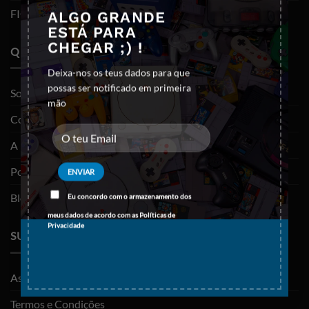
FIGURAS FUNKO POP
ALGO GRANDE
ESTÁ PARA
CHEGAR ;) !
QUEM SOMOS
Deixa-nos os teus dados para que
possas ser notificado em primeira
Sobre nós
mão
Contactos
A minha conta
Política de privacidade
Blog
Eu concordo com o armazenamento dos
meus dados de acordo com as
Políticas de
Privacidade
SUPORTE
As minhas encomendas
Termos e Condições