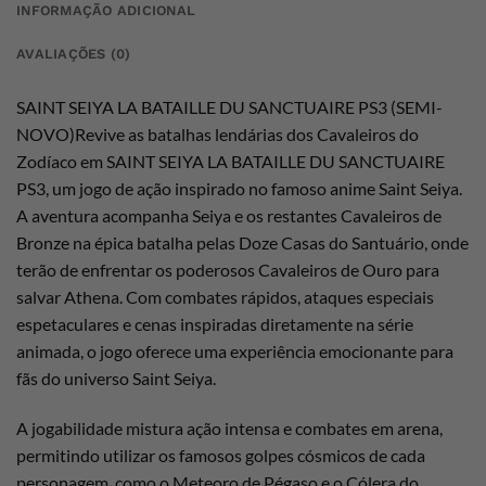
INFORMAÇÃO ADICIONAL
AVALIAÇÕES (0)
SAINT SEIYA LA BATAILLE DU SANCTUAIRE PS3 (SEMI-
NOVO)Revive as batalhas lendárias dos Cavaleiros do
Zodíaco em SAINT SEIYA LA BATAILLE DU SANCTUAIRE
PS3, um jogo de ação inspirado no famoso anime Saint Seiya.
A aventura acompanha Seiya e os restantes Cavaleiros de
Bronze na épica batalha pelas Doze Casas do Santuário, onde
terão de enfrentar os poderosos Cavaleiros de Ouro para
salvar Athena. Com combates rápidos, ataques especiais
espetaculares e cenas inspiradas diretamente na série
animada, o jogo oferece uma experiência emocionante para
fãs do universo Saint Seiya.
A jogabilidade mistura ação intensa e combates em arena,
permitindo utilizar os famosos golpes cósmicos de cada
personagem, como o Meteoro de Pégaso e o Cólera do