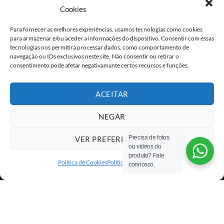
Cookies
Para fornecer as melhores experiências, usamos tecnologias como cookies
para armazenar e/ou aceder a informações do dispositivo. Consentir com essas
tecnologias nos permitirá processar dados, como comportamento de
navegação ou IDs exclusivos neste site. Não consentir ou retirar o
consentimento pode afetar negativamante certos recursos e funções.
ACEITAR
NEGAR
Precisa de fotos
VER PREFERÊNCIAS
ou videos do
Visa
PayPal
Stripe
MasterCard
Cash
produto? Fale
On
Política de Cookies
Política de privacidade
connosco.
Copyright 2026 ©
All rights reserved
Delivery