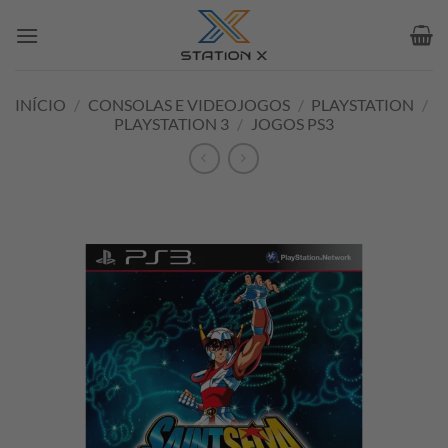
Skip
to
content
INÍCIO
/
CONSOLAS E VIDEOJOGOS
/
PLAYSTATION
/
PLAYSTATION 3
/
JOGOS PS3