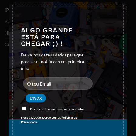
×
IPHONES (RECONDICIONADOS)
PLAYSTATION
ALGO GRANDE
NINTENDO SWITCH
ESTÁ PARA
CHEGAR ;) !
CABOS E ADAPTADORES TYPE-C
Deixa-nos os teus dados para que
possas ser notificado em primeira
mão
Eu concordo com o armazenamento dos
meus dados de acordo com as
Políticas de
Privacidade