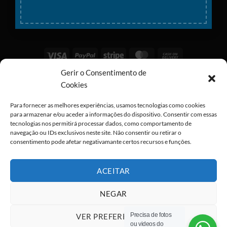
Visa
PayPal
Stripe
MasterCard
Cash
On
Gerir o Consentimento de
Copyright 2026 ©
All rights reserved
Delivery
Cookies
Para fornecer as melhores experiências, usamos tecnologias como cookies
para armazenar e/ou aceder a informações do dispositivo. Consentir com essas
tecnologias nos permitirá processar dados, como comportamento de
navegação ou IDs exclusivos neste site. Não consentir ou retirar o
consentimento pode afetar negativamante certos recursos e funções.
ACEITAR
NEGAR
Precisa de fotos
VER PREFERÊNCIAS
ou videos do