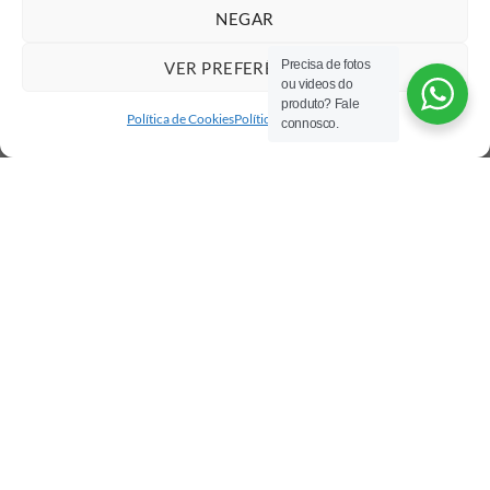
NEGAR
Precisa de fotos
VER PREFERÊNCIAS
ou videos do
produto? Fale
Política de Cookies
Política de privacidade
connosco.