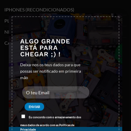
IPHONES (RECONDICIONADOS)
×
PLAYSTATION
NINTENDO SWITCH
ALGO GRANDE
CABOS E ADAPTADORES TYPE-C
ESTÁ PARA
CHEGAR ;) !
Deixa-nos os teus dados para que
possas ser notificado em primeira
mão
Eu concordo com o armazenamento dos
meus dados de acordo com as
Políticas de
Privacidade