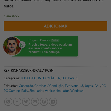
feitos.
1 em stock
ADICIONAR
Rogério Dentes
Online
Precisa fotos, videos ou algum
esclarecimento sobre o
produto? Fala comigo.
REF:
RICHARDBURNSRALLYPCSN
Categorias:
JOGOS PC
,
INFORMÁTICA
,
SOFTWARE
Etiquetas:
Condução
,
Corridas / Condução
,
Everyone +3
,
Jogos
,
PAL
,
PC
,
PC Gaming
,
Rally
,
Simulador
,
Vehicle simulator
,
Windows