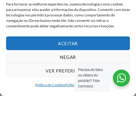
Para fornecer as melhores experiências, usamos tecnologias como cookies
para armazenar e/ou aceder a informações do dispositivo. Consentir com essas
tecnologias nos permitirá processar dados, como comportamento de
navegação ou IDs exclusivos neste site. Não consentir ou retirar o
consentimento pode afetar negativamante certos recursos e funções.
ACEITAR
NEGAR
Precisa de fotos
VER PREFERÊNCIAS
ou videos do
produto? Fale
Política de Cookies
Política de privacidade
connosco.