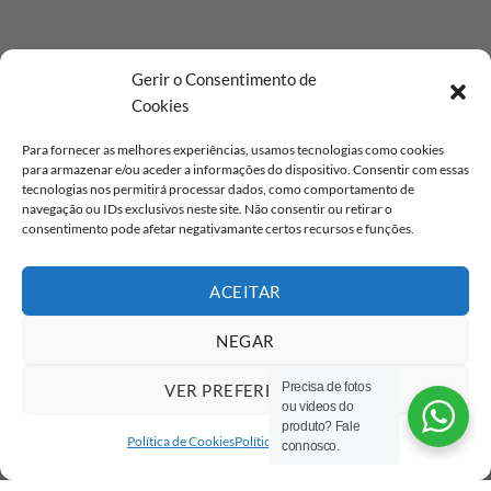
Gerir o Consentimento de
Cookies
Para fornecer as melhores experiências, usamos tecnologias como cookies
para armazenar e/ou aceder a informações do dispositivo. Consentir com essas
tecnologias nos permitirá processar dados, como comportamento de
navegação ou IDs exclusivos neste site. Não consentir ou retirar o
consentimento pode afetar negativamante certos recursos e funções.
ACEITAR
NEGAR
Precisa de fotos
VER PREFERÊNCIAS
ou videos do
produto? Fale
Política de Cookies
Política de privacidade
connosco.