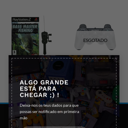
ESGOTADO
×
JOGOS PS2
COMANDOS PS2
BASS MASTER FISHING
COMANDO SONY
(C/CANA INTERACTIVA)
DUALSHOCK 2 (PRETO)
ALGO GRANDE
PS2 (NOVO)
ESTÁ PARA
39.50
€
IVA incluido
CHEGAR ;) !
Deixa-nos os teus dados para que
possas ser notificado em primeira
mão