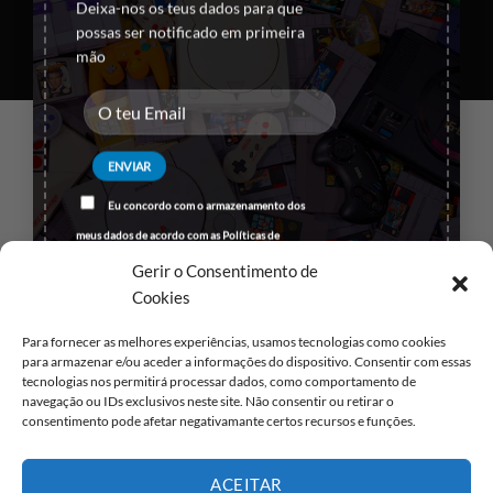
Deixa-nos os teus dados para que
Visa
PayPal
Stripe
MasterCard
Cash
possas ser notificado em primeira
On
mão
Copyright 2026 ©
All rights reserved
Delivery
Eu concordo com o armazenamento dos
meus dados de acordo com as
Políticas de
Privacidade
Gerir o Consentimento de
Cookies
Para fornecer as melhores experiências, usamos tecnologias como cookies
para armazenar e/ou aceder a informações do dispositivo. Consentir com essas
tecnologias nos permitirá processar dados, como comportamento de
navegação ou IDs exclusivos neste site. Não consentir ou retirar o
consentimento pode afetar negativamante certos recursos e funções.
ACEITAR