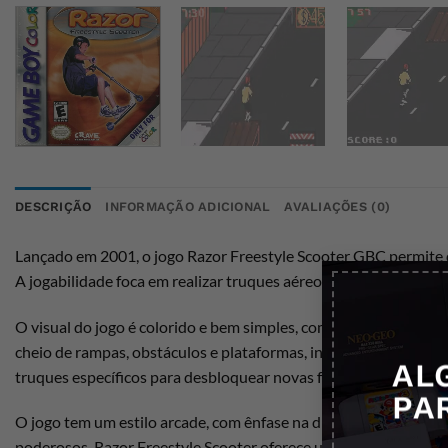
DESCRIÇÃO
INFORMAÇÃO ADICIONAL
AVALIAÇÕES (0)
Lançado em 2001, o jogo Razor Freestyle Scooter GBC permite 
A jogabilidade foca em realizar truques aéreos, grindar em cor
O visual do jogo é colorido e bem simples, com gráficos típicos
cheio de rampas, obstáculos e plataformas, incentivando o joga
AL
truques específicos para desbloquear novas fases.
PA
O jogo tem um estilo arcade, com ênfase na diversão e na ação r
poderosos, Razor Freestyle Scooter oferece uma experiência dive