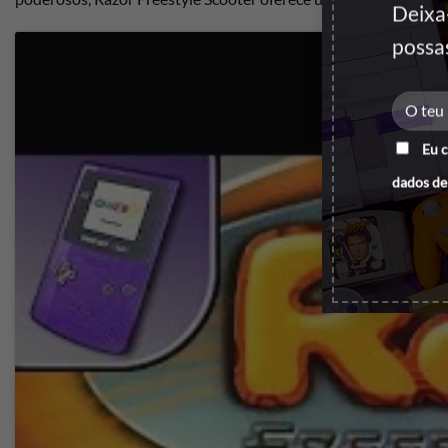
Deixa
possa
Eu 
dados de