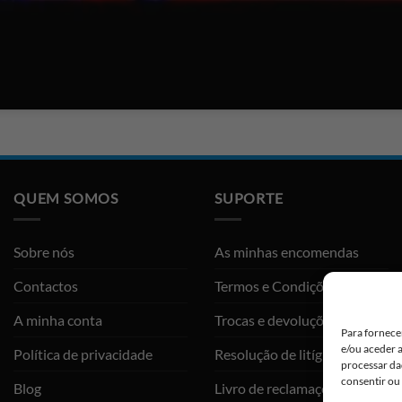
QUEM SOMOS
SUPORTE
Sobre nós
As minhas encomendas
Contactos
Termos e Condições
A minha conta
Trocas e devoluções
Para fornece
e/ou aceder 
Política de privacidade
Resolução de litígios
processar da
consentir ou
Blog
Livro de reclamações