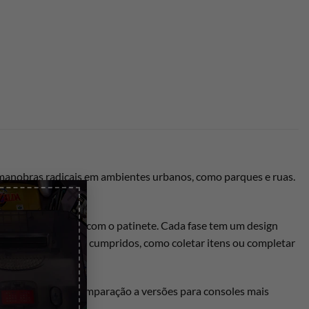
manobras radicais em ambientes urbanos, como parques e ruas.
×
execução de manobras com o patinete. Cada fase tem um design
m objetivos a serem cumpridos, como coletar itens ou completar
mbora limitado em comparação a versões para consoles mais