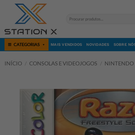
Skip
to
Pesquisar
content
por:
CATEGORIAS
MAIS VENDIDOS
NOVIDADES
SOBRE NÓ
INÍCIO
/
CONSOLAS E VIDEOJOGOS
/
NINTENDO