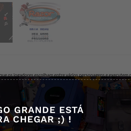
que os jogadores escolham entre vários personagens e executem 
rimões e obter pontuações altas através de combos.
 do Game Boy Color, e os controles são intuitivos, facilitando a 
dor a explorar os cenários e melhorar suas habilidades. Há també
GO GRANDE ESTÁ
RA CHEGAR ;) !
ápida, e agrada fãs de esportes radicais e jogos de habilidade. E
rtida e dinâmica para os fãs de jogos portáteis.