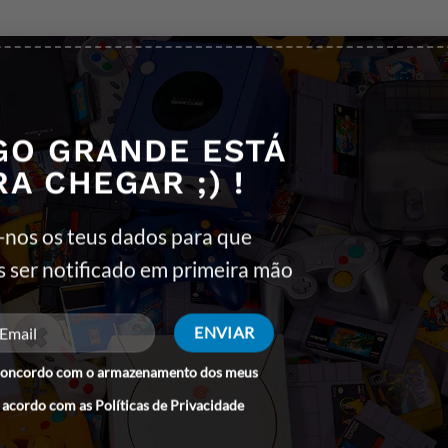
 o jogador é proprietário de uma fábrica de automóveis e utili
GO GRANDE ESTÁ
dividualmente – o jogador tem de escolher entre três desenhos por
RA CHEGAR ;) !
de vendas, que servem o mesmo propósito que os pontos de classi
r, speedsters, supercarros e carros de sonho). O jogo apresenta 50
-nos os teus dados para que
ples) que pode ser jogado contra outro jogador.
s ser notificado em primeira mão
concordo com o armazenamento dos meus
 acordo com as
Políticas de Privacidade