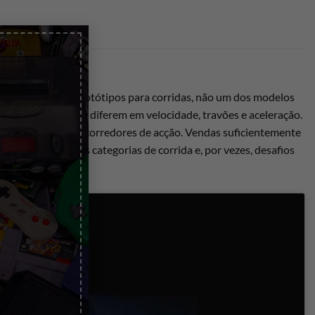
×
za um dos seus protótipos para corridas, não um dos modelos
 construção. Estes diferem em velocidade, travões e aceleração.
ficação de outros corredores de acção. Vendas suficientemente
 percursos, várias categorias de corrida e, por vezes, desafios