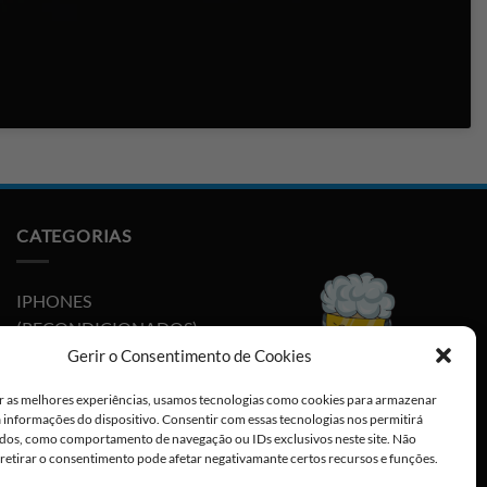
CATEGORIAS
IPHONES
(RECONDICIONADOS)
Gerir o Consentimento de Cookies
PLAYSTATION
r as melhores experiências, usamos tecnologias como cookies para armazenar
NINTENDO SWITCH
a informações do dispositivo. Consentir com essas tecnologias nos permitirá
dos, como comportamento de navegação ou IDs exclusivos neste site. Não
CABOS E ADAPTADORES
 retirar o consentimento pode afetar negativamante certos recursos e funções.
TYPE-C