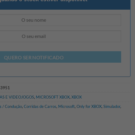
QUERO SER NOTIFICADO
03951
AS E VIDEOJOGOS
,
MICROSOFT XBOX
,
XBOX
s / Condução
,
Corridas de Carros
,
Microsoft
,
Only for XBOX
,
Simulador
,