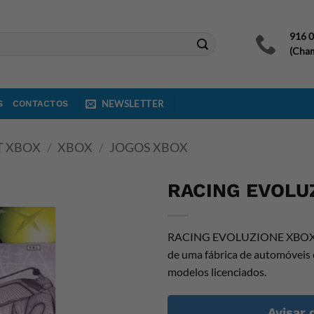
916 
(Cham
S
CONTACTOS
NEWSLETTER
T XBOX
/
XBOX
/
JOGOS XBOX
RACING EVOLU
RACING EVOLUZIONE XBOX é um
de uma fábrica de automóveis e
modelos licenciados.
Avisar 