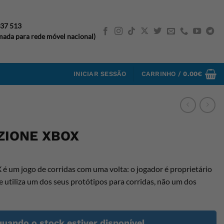
037 513
ada para rede móvel nacional)
INICIAR SESSÃO
CARRINHO /
0.00
€
ZIONE XBOX
 jogo de corridas com uma volta: o jogador é proprietário
 utiliza um dos seus protótipos para corridas, não um dos
quando o stock estiver disponível