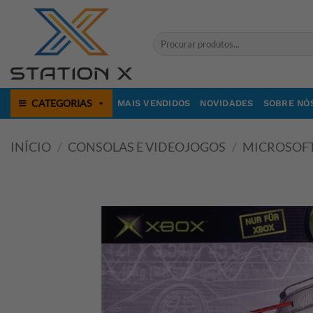
Skip
to
Pesquisar
content
por:
CATEGORIAS
MAIS VENDIDOS
NOVIDADES
SOBRE NÓ
INÍCIO
/
CONSOLAS E VIDEOJOGOS
/
MICROSOF