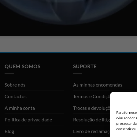
QUEM SOMOS
SUPORTE
Sobre nós
As minhas encomendas
Contactos
Termos e Condições
A minha conta
Trocas e devoluções
Para fornece
e/ou aceder 
Política de privacidade
Resolução de litígios
processar da
consentir ou
Blog
Livro de reclamações