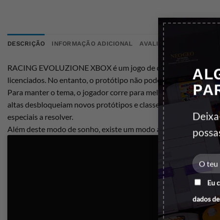
DESCRIÇÃO
INFORMAÇÃO ADICIONAL
AVALIAÇÕES (0)
RACING EVOLUZIONE XBOX é um jogo de corridas com uma volta:
AL
licenciados. No entanto, o protótipo não pode ser concebido in
PA
Para manter o tema, o jogador corre para melhorar os números 
altas desbloqueiam novos protótipos e classes de carros (roadste
Deixa
especiais a resolver.
Além deste modo de sonho, existe um modo arcade (corridas sim
possa
Eu 
dados de