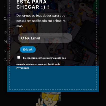
ESTÁ PARA
Livro de reclamações
CHEGAR ;) !
Deixa-nos os teus dados para que
CATEGORIAS
possas ser notificado em primeira
mão
IPHONES (RECONDICIONADOS)
PLAYSTATION
NINTENDO SWITCH
Eu concordo com o armazenamento dos
CABOS E ADAPTADORES TYPE-C
meus dados de acordo com as
Políticas de
Privacidade