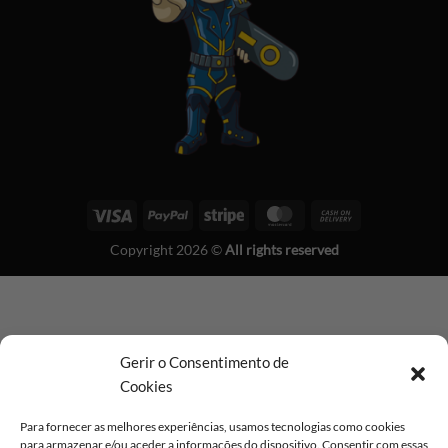
Visa
PayPal
Stripe
MasterCard
Cash
On
Copyright 2026 ©
All rights reserved
Delivery
Gerir o Consentimento de
Cookies
Para fornecer as melhores experiências, usamos tecnologias como cookies
para armazenar e/ou aceder a informações do dispositivo. Consentir com essas