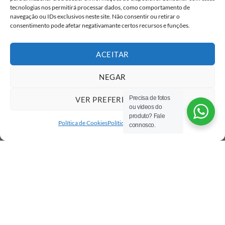
tecnologias nos permitirá processar dados, como comportamento de
navegação ou IDs exclusivos neste site. Não consentir ou retirar o
consentimento pode afetar negativamante certos recursos e funções.
ACEITAR
NEGAR
Precisa de fotos
VER PREFERÊNCIAS
ou videos do
produto? Fale
Política de Cookies
Política de privacidade
connosco.