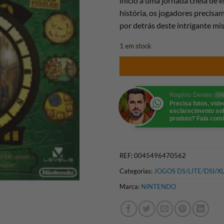
início a uma jornada cheia de 
história, os jogadores precis
por detrás deste intrigante mis
1 em stock
Rogério Dentes
Onl
Precisa fotos, vid
esclarecimento so
produto? Fala comi
REF:
0045496470562
Categorias:
JOGOS DS/LITE/DSI/X
Marca:
NINTENDO