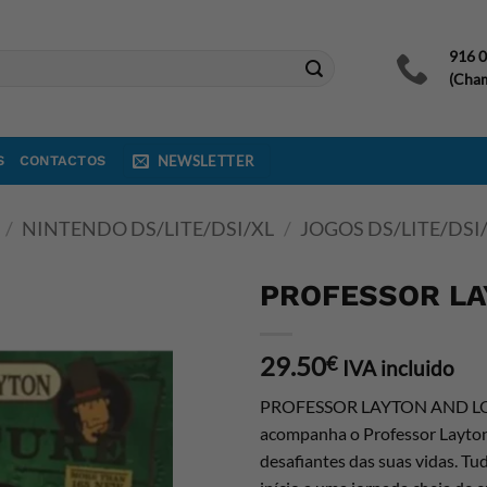
916 
(Cham
S
CONTACTOS
NEWSLETTER
/
NINTENDO DS/LITE/DSI/XL
/
JOGOS DS/LITE/DSI
PROFESSOR LA
29.50
€
IVA incluido
PROFESSOR LAYTON AND LOST 
acompanha o Professor Layton 
desafiantes das suas vidas. T