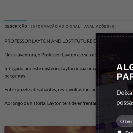
DESCRIÇÃO
INFORMAÇÃO ADICIONAL
AVALIAÇÕES (0)
PROFESSOR LAYTON AND LOST FUTURE DS é uma das histórias m
Nesta aventura, o Professor Layton e o seu aprendiz, Luke, de
AL
Intrigado por este mistério, Layton inicia uma investigação que
PA
perguntas.
Entre puzzles desafiantes, reviravoltas inesperadas e momentos
Deixa
possa
Ao longo da história, Layton terá de enfrentar um dos maiores m
Eu 