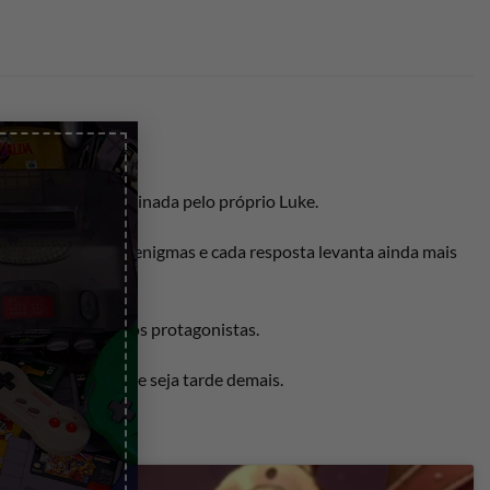
×
uzzles.
ada do futuro… assinada pelo próprio Luke.
pista revela novos enigmas e cada resposta levanta ainda mais
agem e a amizade dos protagonistas.
a verdade antes que seja tarde demais.