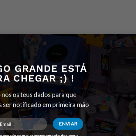
ais marcantes e emocionantes da famosa saga de mistério e p
param-se com um caso verdadeiramente impossível: uma carta envi
GO GRANDE ESTÁ
 o levará por uma Londres sombria e cheia de segredos, onde cada 
RA CHEGAR ;) !
 emocionantes, esta aventura coloca à prova a inteligência, a cor
-nos os teus dados para que
s ser notificado em primeira mão
istérios da sua vida, numa corrida contra o tempo para descobrir 
concordo com o armazenamento dos meus