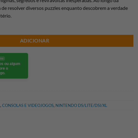
enigmas, segredos e reviravoltas inesperadas. Ao longo da
am de resolver diversos puzzles enquanto descobrem a verdade
tério.
ADICIONAR
ine
eos ou algum
bre o
go.
L
,
CONSOLAS E VIDEOJOGOS
,
NINTENDO DS/LITE/DSI/XL