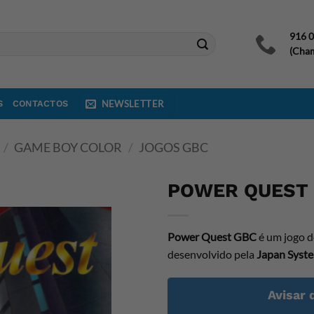
916 
(Cham
S
CONTACTOS
NEWSLETTER
/
GAME BOY COLOR
/
JOGOS GBC
POWER QUEST
Power Quest GBC
é um jogo d
desenvolvido pela
Japan Syst
Avisar 