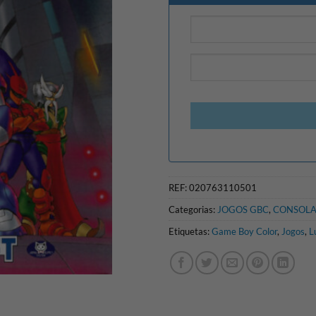
REF:
020763110501
Categorias:
JOGOS GBC
,
CONSOLA
Etiquetas:
Game Boy Color
,
Jogos
,
L