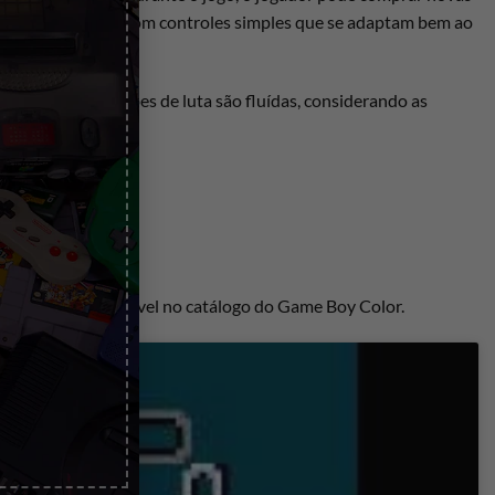
ataques precisos, com controles simples que se adaptam bem ao
ados e as animações de luta são fluídas, considerando as
es.
 um título memorável no catálogo do Game Boy Color.