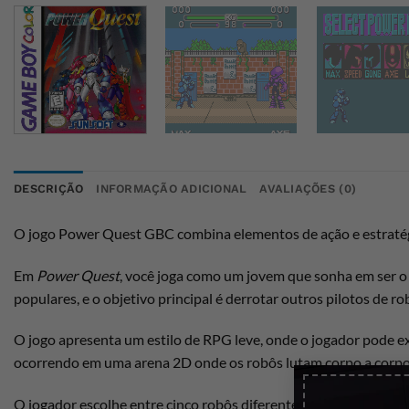
DESCRIÇÃO
INFORMAÇÃO ADICIONAL
AVALIAÇÕES (0)
O jogo Power Quest GBC combina elementos de ação e estratégi
Em
Power Quest
, você joga como um jovem que sonha em ser 
populares, e o objetivo principal é derrotar outros pilotos de r
O jogo apresenta um estilo de RPG leve, onde o jogador pode exp
ocorrendo em uma arena 2D onde os robôs lutam corpo a corpo, 
O jogador escolhe entre cinco robôs diferentes no início do jog