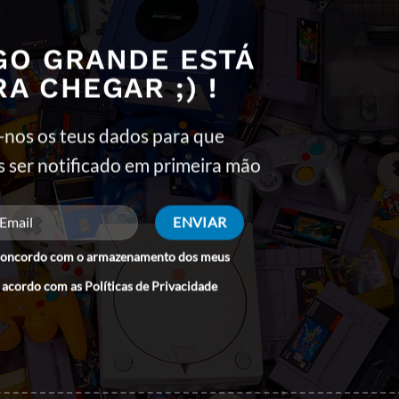
u robô. As batalhas são rápidas e envolvem movimentação ágil e 
GO GRANDE ESTÁ
RA CHEGAR ;) !
Game Boy Color para criar um visual vibrante. Os robôs são detalh
e simples, têm variações visuais para manter as lutas interessant
-nos os teus dados para que
omização de robôs adicionam profundidade ao gameplay de luta.
s ser notificado em primeira mão
modificar seu Gunbot, personalizando seu estilo de combate.
traentes, com uma boa variedade de cores e animações.
te de robôs com elementos de RPG e personalização, tornando-se
concordo com o armazenamento dos meus
 acordo com as
Políticas de Privacidade