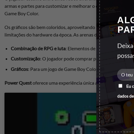
armas e partes para customizar e melhorar o desempenho do se
Game Boy Color.
AL
PA
Os gráficos são bem coloridos, aproveitando as capacidades do 
limitações do hardware da época. As arenas de combate, apesar d
Deixa
Combinação de RPG e luta
: Elementos de exploração e cust
possa
Customização
: O jogador pode comprar peças e armas para 
Gráficos
: Para um jogo de Game Boy Color, os visuais são a
Power Quest
oferece uma experiência única ao misturar comba
Eu 
dados de