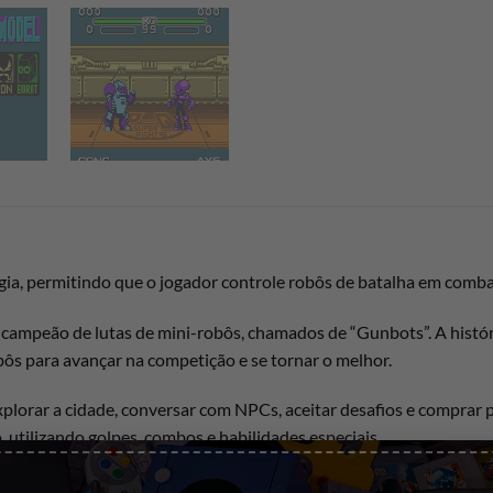
a, permitindo que o jogador controle robôs de batalha em comba
o campeão de lutas de mini-robôs, chamados de “Gunbots”. A hist
obôs para avançar na competição e se tornar o melhor.
lorar a cidade, conversar com NPCs, aceitar desafios e comprar pe
utilizando golpes, combos e habilidades especiais.
o, cada um com características únicas em termos de velocidade, fo